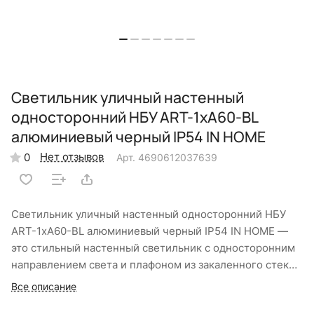
Светильник уличный настенный
односторонний НБУ ART-1хA60-BL
алюминиевый черный IP54 IN HOME
Нет отзывов
0
Арт.
4690612037639
Светильник уличный настенный односторонний НБУ
ART-1хA60-BL алюминиевый черный IP54 IN HOME —
это стильный настенный светильник с односторонним
направлением света и плафоном из закаленного стекла
для равномерной фасадной подсветки загородных
Все описание
домов и коттеджей. Алюминиевый корпус оборудован