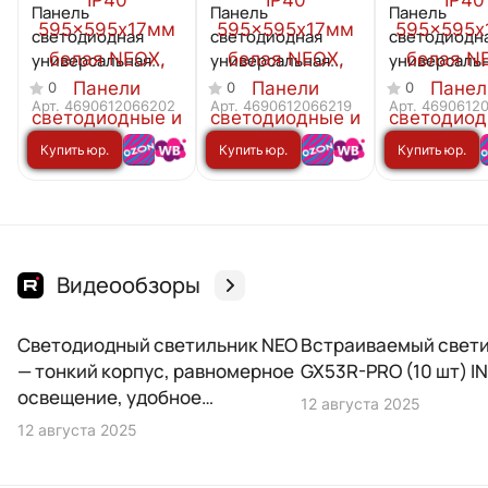
Панель
Панель
Панель
светодиодная
светодиодная
светодиодн
универсальная
универсальная
универсаль
ДВО-02 3640-
ДВО-02 3665-
ДВО-02 456
0
0
0
МИКРОПРИЗМА
МИКРОПРИЗМА
МИКРОПРИ
Арт.
4690612066202
Арт.
4690612066219
Арт.
4690612
36Вт 4000K IP40
36Вт 6500K IP40
45Вт 6500K 
Купить юр.
Купить юр.
Купить юр.
595x595х17мм
595x595х17мм
595x595х17
белая NEOX
белая NEOX
белая NEOX
лицу
лицу
лицу
Видеообзоры
01:14
00:4
Светодиодный светильник NEO
Встраиваемый свет
— тонкий корпус, равномерное
GX53R-PRO (10 шт) I
освещение, удобное
12 августа 2025
крепление
12 августа 2025