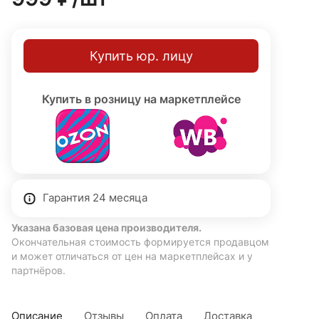
проникновения влаги и пыли, а также от образования
конденсата. Долговечное покрытие защищает от
атмосферных осадков и колебаний температур. Цоколь
Купить юр. лицу
E27, степень защиты IP54, класс защиты I (с
заземлением). Гарантия 24 месяца.
Купить в розницу на маркетплейсе
Гарантия 24 месяца
Указана базовая цена производителя.
Окончательная стоимость формируется продавцом
и может отличаться от цен на маркетплейсах и у
партнёров.
Описание
Отзывы
Оплата
Доставка