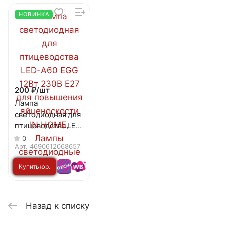
НОВИНКА
200 ₽/
шт
Лампа
светодиодная для
птицеводства LED-
А60 EGG 12Вт 230В
0
Е27 для
Арт.
4690612068657
повышения
Купить юр.
яйценоскости IN
HOME
лицу
Назад к списку