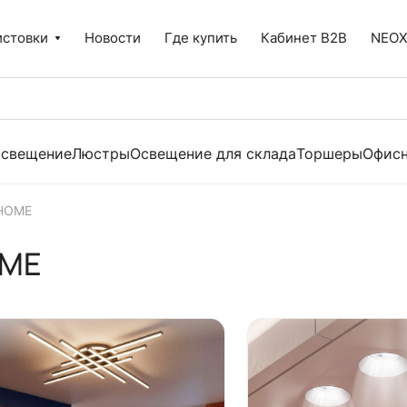
истовки
Новости
Где купить
Кабинет B2B
NEO
освещение
Люстры
Освещение для склада
Торшеры
Офисн
 HOME
OME