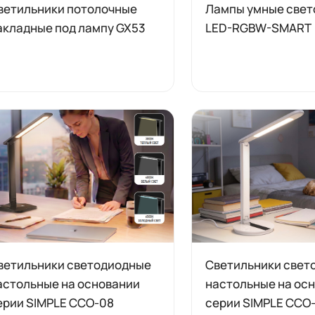
ветильники потолочные
Лампы умные све
акладные под лампу GX53
LED-RGBW-SMART
ветильники светодиодные
Светильники свет
астольные на основании
настольные на ос
ерии SIMPLE CCO-08
серии SIMPLE CCO