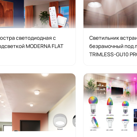
юстра светодиодная с
Светильник встра
одсветкой MODERNA FLAT
безрамочный под 
TRIMLESS-GU10 PR