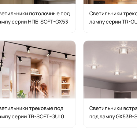
ветильники потолочные под
Светильники трек
ампу серии НПБ-SOFT-GX53
лампу серии TR-GU
ветильники трековые под
Светильники встр
ампу серии TR-SOFT-GU10
под лампу GX53R-