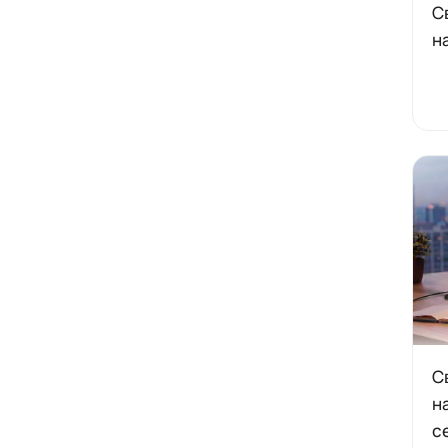
С
н
С
н
с