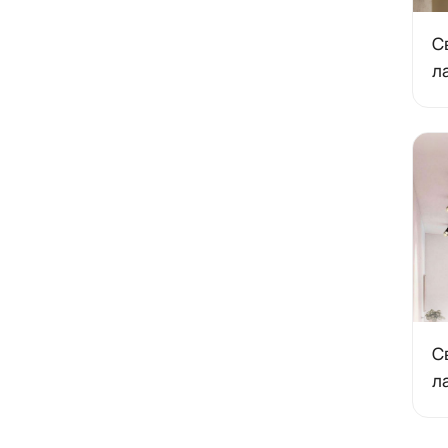
С
л
С
л