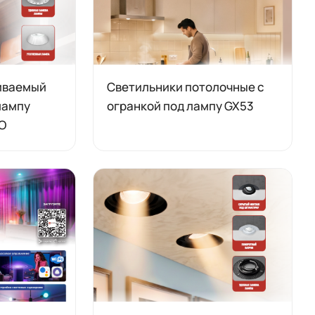
иваемый
Светильники потолочные с
лампу
огранкой под лампу GX53
O