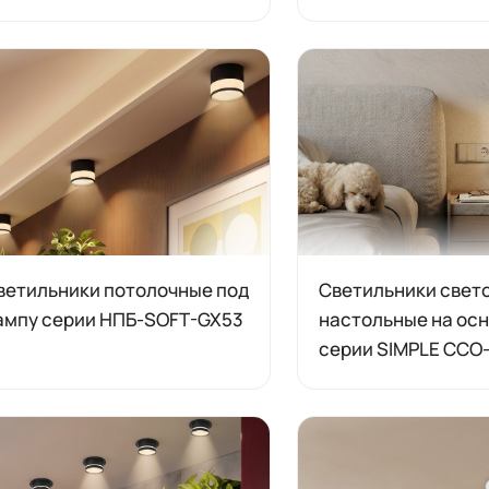
ветильники потолочные под
Светильники свет
ампу серии НПБ-SOFT-GX53
настольные на ос
серии SIMPLE CCO