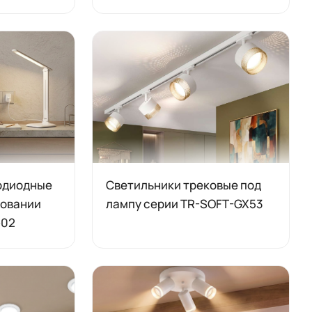
одиодные
Светильники трековые под
новании
лампу серии TR-SOFT-GX53
-02