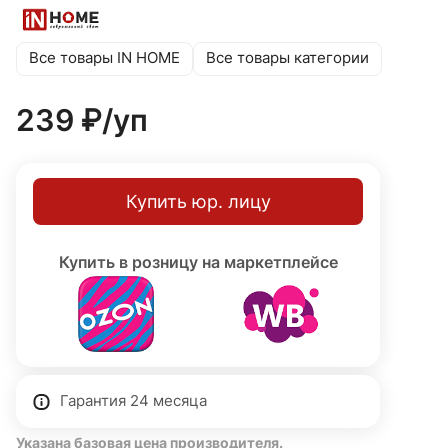
имеет световой поток 1050 Лм, мощность 11 Вт,
цветовую температуру 4000К (нейтральный белый).
Индекс цветопередачи Ra>80, угол светового пучка
Все товары IN HOME
Все товары категории
220°, срок службы 30 000 часов. Класс
энергоэффективности A+. Гарантия 24 месяца.
239 ₽/
уп
Купить юр. лицу
Купить в розницу на маркетплейсе
Гарантия 24 месяца
Указана базовая цена производителя.