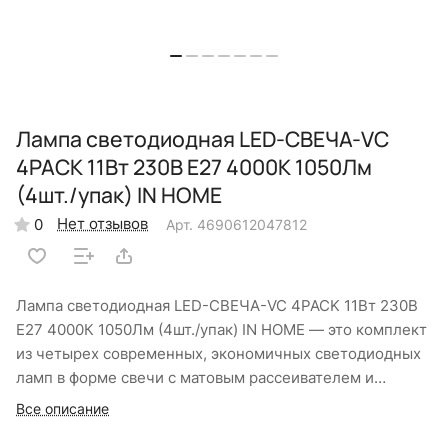
Лампа светодиодная LED-СВЕЧА-VC
4PACK 11Вт 230В Е27 4000К 1050Лм
(4шт./упак) IN HOME
Нет отзывов
0
Арт.
4690612047812
Лампа светодиодная LED-СВЕЧА-VC 4PACK 11Вт 230В
Е27 4000К 1050Лм (4шт./упак) IN HOME — это комплект
из четырех современных, экономичных светодиодных
ламп в форме свечи с матовым рассеивателем и
цоколем E27, созданных для элегантных люстр, бра и
Все описание
других декоративных светильников. Каждая лампа