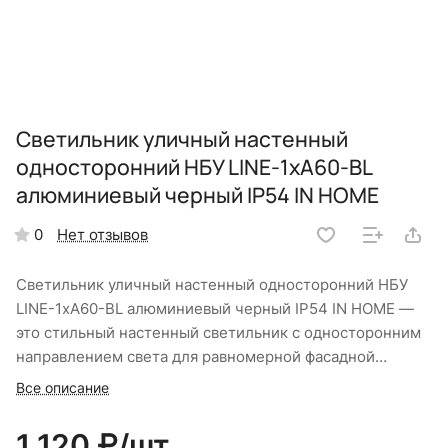
Светильник уличный настенный
односторонний НБУ LINE-1хA60-BL
алюминиевый черный IP54 IN HOME
Нет отзывов
0
Светильник уличный настенный односторонний НБУ
LINE-1хA60-BL алюминиевый черный IP54 IN HOME —
это стильный настенный светильник с односторонним
направлением света для равномерной фасадной
подсветки загородных домов и коттеджей. Прочный
Все описание
алюминиевый корпус оборудован герметичной
прокладкой, защищающей от проникновения влаги и
1 120 ₽/
шт