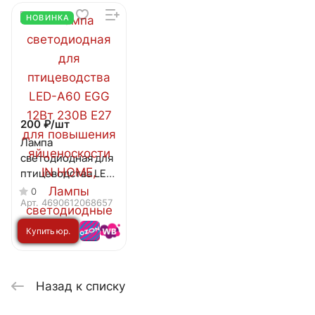
НОВИНКА
200 ₽/
шт
Лампа
светодиодная для
птицеводства LED-
А60 EGG 12Вт 230В
0
Е27 для
Арт.
4690612068657
повышения
Купить юр.
яйценоскости IN
HOME
лицу
Назад к списку