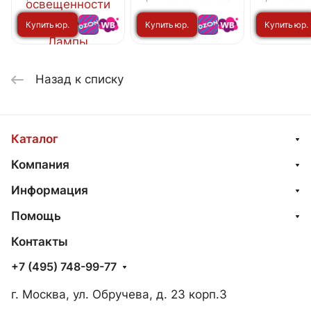
35сек с
(4шт./упак
Купить юр.
Купить юр.
Купить юр.
инфракрасным
HOME
датчиком и
лицу
лицу
лицу
датчиком
освещенности IN
Назад к списку
HOME
Каталог
Компания
Информация
Помощь
Контакты
+7 (495) 748-99-77
г. Москва, ул. Обручева, д. 23 корп.3