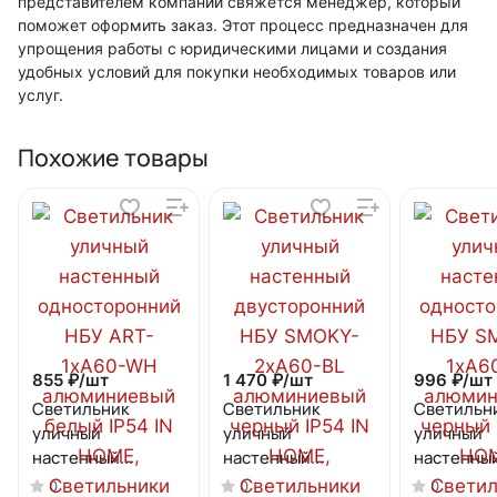
представителем компании свяжется менеджер, который
поможет оформить заказ. Этот процесс предназначен для
упрощения работы с юридическими лицами и создания
удобных условий для покупки необходимых товаров или
услуг.
Похожие товары
855 ₽/
шт
1 470 ₽/
шт
996 ₽/
шт
Светильник
Светильник
Светильн
уличный
уличный
уличный
настенный
настенный
настенны
односторонний
двусторонний НБУ
одностор
0
0
0