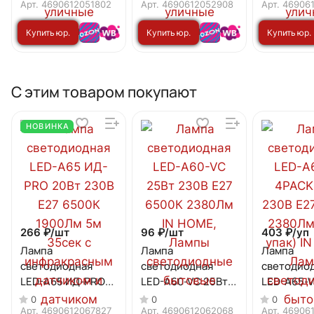
НБУ ART-1хA60-WH
SMOKY-2хA60-BL
НБУ SMOK
Арт.
4690612051802
Арт.
4690612052908
Арт.
46906
алюминиевый
алюминиевый
BL алюми
Купить юр.
Купить юр.
Купить юр.
белый IP54 IN
черный IP54 IN
черный IP5
HOME
HOME
HOME
лицу
лицу
лицу
С этим товаром покупают
НОВИНКА
266 ₽/
шт
96 ₽/
шт
403 ₽/
уп
Лампа
Лампа
Лампа
светодиодная
светодиодная
светодио
LED-A65 ИД-PRO
LED-A60-VC 25Вт
LED-A65-
20Вт 230В Е27
230В Е27 6500К
25Вт 230В
0
0
0
6500К 1900Лм 5м
2380Лм IN HOME
6500К 23
Арт.
4690612067827
Арт.
4690612062068
Арт.
46906