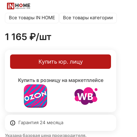
оборудован герметичной прокладкой, защищающей от
проникновения влаги и пыли. Долговечное покрытие
защищает от атмосферных осадков и колебаний
Все товары IN HOME
Все товары категории
температур. Цоколь E27, степень защиты IP54, класс
защиты I (с заземлением). Гарантия 24 месяца.
1 165 ₽/
шт
Купить юр. лицу
Купить в розницу на маркетплейсе
Гарантия 24 месяца
Указана базовая цена производителя.