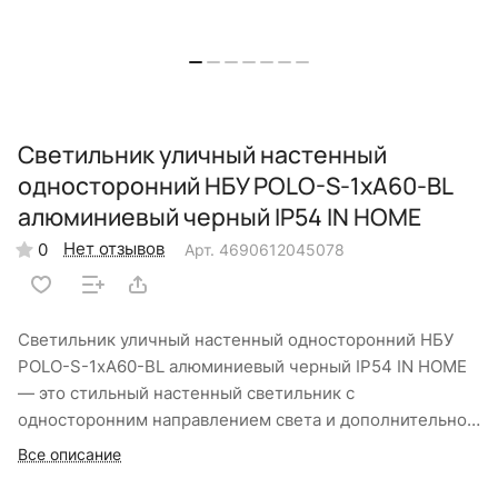
Светильник уличный настенный
односторонний НБУ POLO-S-1xA60-BL
алюминиевый черный IP54 IN HOME
Нет отзывов
0
Арт.
4690612045078
Светильник уличный настенный односторонний НБУ
POLO-S-1xA60-BL алюминиевый черный IP54 IN HOME
— это стильный настенный светильник с
односторонним направлением света и дополнительной
декоративной подсветкой для фасадного освещения
Все описание
загородных домов и коттеджей. Алюминиевый корпус