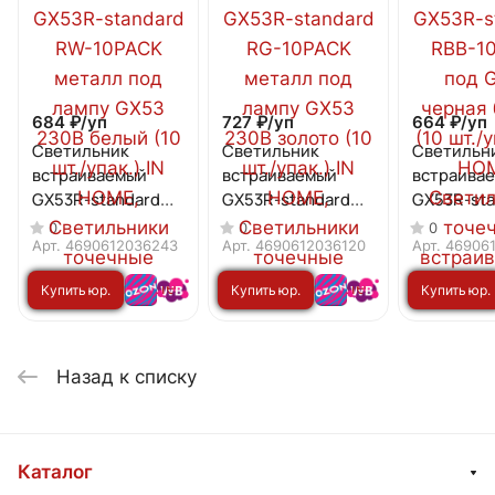
684 ₽/
уп
727 ₽/
уп
664 ₽/
уп
Светильник
Светильник
Светильн
встраиваемый
встраиваемый
встраива
GX53R-standard
GX53R-standard
GX53R-sta
RW-10PACK металл
RG-10PACK металл
RBB-10PA
0
0
0
под лампу GX53
под лампу GX53
GX53 черн
Арт.
4690612036243
Арт.
4690612036120
Арт.
46906
230В белый (10
230В золото (10
бронза (10
Купить юр.
Купить юр.
Купить юр.
шт./упак.) IN HOME
шт./упак.) IN HOME
упак.) IN
лицу
лицу
лицу
Назад к списку
Каталог