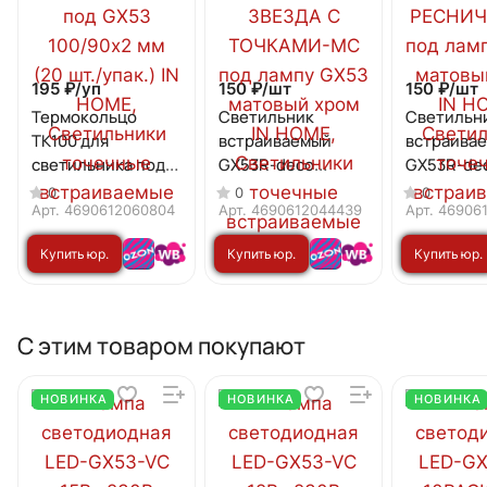
195 ₽/
уп
150 ₽/
шт
150 ₽/
шт
Термокольцо
Светильник
Светильн
ТК100 для
встраиваемый
встраива
светильника под
GX53R-deco
GX53R-de
GX53 100/90х2 мм
ЗВЕЗДА С
РЕСНИЧКИ
0
0
0
(20 шт./упак.) IN
ТОЧКАМИ-MC под
лампу GX
Арт.
4690612060804
Арт.
4690612044439
Арт.
46906
HOME
лампу GX53
матовый х
Купить юр.
Купить юр.
Купить юр.
матовый хром IN
HOME
HOME
лицу
лицу
лицу
С этим товаром покупают
НОВИНКА
НОВИНКА
НОВИНКА