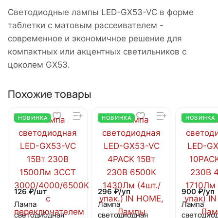
Светодиодные лампы LED-GX53-VC в форме
таблетки с матовым рассеивателем -
современное и экономичное решение для
компактных или акцентных светильников с
цоколем GX53.
Похожие товары
НОВИНКА
НОВИНКА
НОВИНКА
126 ₽/
шт
296 ₽/
уп
900 ₽/
уп
Лампа
Лампа
Лампа
светодиодная
светодиодная
светодио