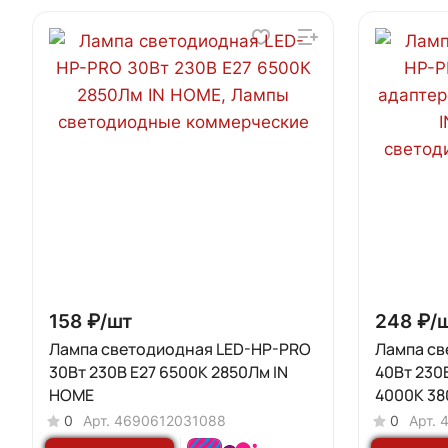
158 ₽/
шт
248 ₽/
Лампа светодиодная LED-HP-PRO
Лампа св
30Вт 230В Е27 6500К 2850Лм IN
40Вт 230
HOME
4000К 38
0
Арт.
4690612031088
0
Арт.