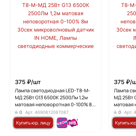
375 ₽/
шт
375 ₽/
ш
Лампа светодиодная LED-T8-М-
Лампа св
МД 25Вт G13 6500К 2500Лм 1,2м
МД 25Вт 
матовая неповоротная 0-100% 8м
матовая 
30сек микроволновый датчик IN
8м 30сек
0
Арт.
4690612067087
0
Арт.
HOME
IN HOME
Купить юр. лицу
Купить юр