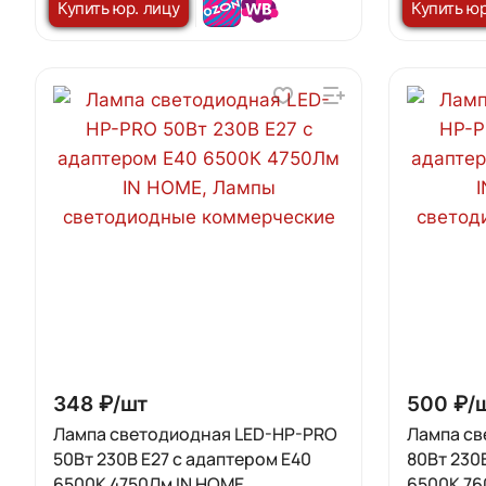
Купить юр. лицу
Купить юр
348 ₽/
шт
500 ₽/
Лампа светодиодная LED-HP-PRO
Лампа св
50Вт 230В Е27 с адаптером E40
80Вт 230
6500К 4750Лм IN HOME
6500К 76