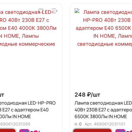
шт
248 ₽/
шт
етодиодная LED-HP-PRO
Лампа светодиодная LE
В Е27 с адаптером E40
40Вт 230В Е27 с адаптер
00Лм IN HOME
6500К 3800Лм IN HOME
4690612031095
0
Арт.
4690612031101