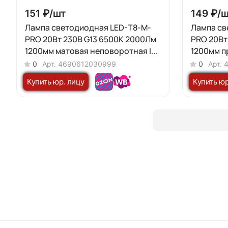
151 ₽/
шт
149 ₽/
ш
Лампа светодиодная LED-T8-М-
Лампа св
PRO 20Вт 230В G13 6500К 2000Лм
PRO 20Вт
1200мм матовая неповоротная IN
1200мм п
HOME
неповоро
0
Арт.
4690612030999
0
Арт.
Купить юр. лицу
Купить юр