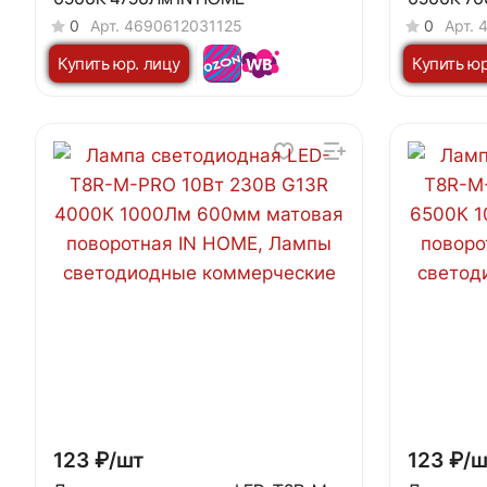
0
Арт.
4690612031125
0
Арт.
Купить юр. лицу
Купить юр
123 ₽/
шт
123 ₽/
ш