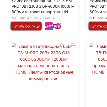
Лампа светодиодная LED-T8R-M-
Лампа св
PRO 10Вт 230В G13R 4000К 1000Лм
PRO 10Вт
600мм матовая поворотная IN
600мм ма
HOME
HOME
0
Арт.
4690612030913
0
Арт.
Купить юр. лицу
Купить юр