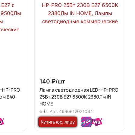
140 ₽/
шт
D-HP-PRO
Лампа светодиодная LED-HP-PRO
ром Е40
25Вт 230В E27 6500К 2380Лм IN
HOME
0
Арт.
4690612031064
Купить юр. лицу