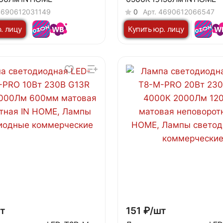
4690612031149
0
Арт.
4690612066547
. лицу
Купить юр. лицу
т
151 ₽/
шт