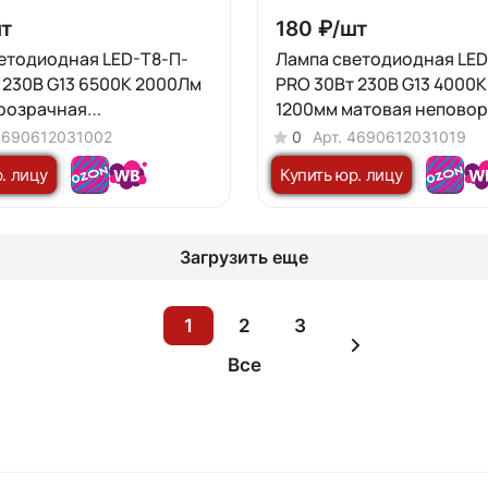
т
180 ₽/
шт
етодиодная LED-T8-П-
Лампа светодиодная LED
 230В G13 6500К 2000Лм
PRO 30Вт 230В G13 4000
розрачная
1200мм матовая неповор
тная IN HOME
HOME
4690612031002
0
Арт.
4690612031019
. лицу
Купить юр. лицу
Загрузить еще
1
2
3
Все