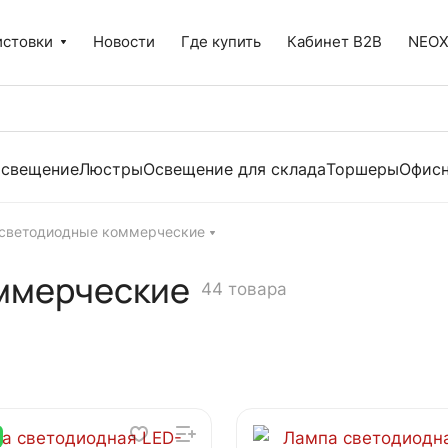
истовки
Новости
Где купить
Кабинет B2B
NEO
освещение
Люстры
Освещение для склада
Торшеры
Офисн
светодиодные коммерческие
ммерческие
44 товара