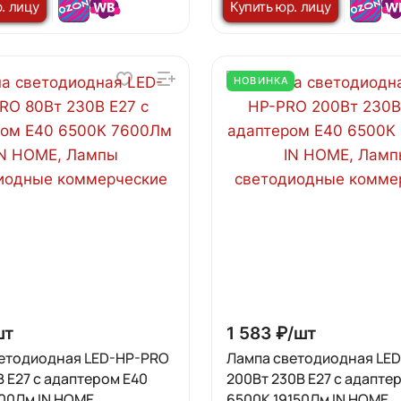
. лицу
Купить юр. лицу
НОВИНКА
шт
1 583 ₽/
шт
етодиодная LED-HP-PRO
Лампа светодиодная LE
В E27 с адаптером Е40
200Вт 230В E27 с адапте
00Лм IN HOME
6500К 19150Лм IN HOME