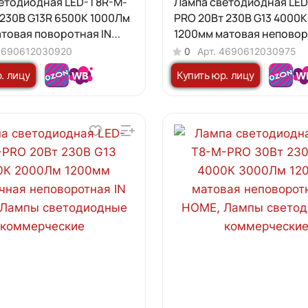
етодиодная LED-T8R-M-
Лампа светодиодная LED
 230В G13R 6500К 1000Лм
PRO 20Вт 230В G13 4000
товая поворотная IN
1200мм матовая неповор
HOME
4690612030920
0
Арт.
4690612030975
. лицу
Купить юр. лицу