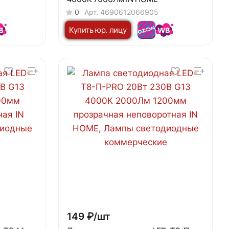
0
Арт.
4690612066905
Купить юр. лицу
149 ₽/
шт