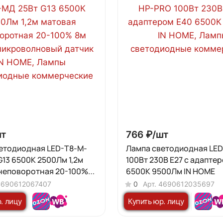
т
766 ₽/
шт
етодиодная LED-T8-М-
Лампа светодиодная LE
G13 6500К 2500Лм 1,2м
100Вт 230В E27 с адапте
неповоротная 20-100%
6500К 9500Лм IN HOME
 микроволновый датчик
4690612067407
0
Арт.
4690612035697
. лицу
Купить юр. лицу