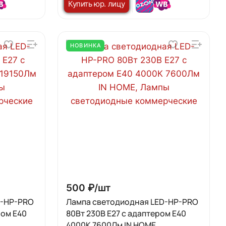
Купить юр. лицу
НОВИНКА
500 ₽/
шт
D-HP-PRO
Лампа светодиодная LED-HP-PRO
ром Е40
80Вт 230В E27 с адаптером Е40
4000К 7600Лм IN HOME