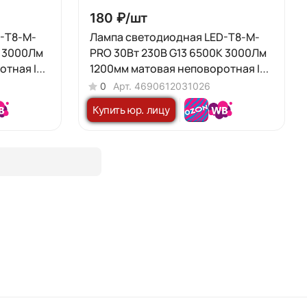
180 ₽/
шт
-T8-М-
Лампа светодиодная LED-T8-М-
К 3000Лм
PRO 30Вт 230В G13 6500К 3000Лм
отная IN
1200мм матовая неповоротная IN
HOME
0
Арт.
4690612031026
Купить юр. лицу