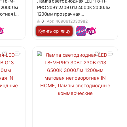
-T8-М-
Лампа светодиодная LED-T8-П-
К 2000Лм
PRO 20Вт 230В G13 4000К 2000Лм
отная IN
1200мм прозрачная
неповоротная IN HOME
0
Арт.
4690612030982
Купить юр. лицу