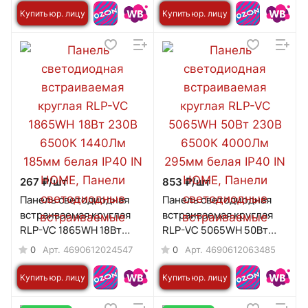
Купить юр. лицу
Купить юр. лицу
267 ₽/
шт
853 ₽/
шт
Панель светодиодная
Панель светодиодная
встраиваемая круглая
встраиваемая круглая
RLP-VC 1865WH 18Вт
RLP-VC 5065WH 50Вт
230В 6500К 1440Лм
230В 6500К 4000Лм
0
0
Арт.
4690612024547
Арт.
4690612063485
185мм белая IP40 IN
295мм белая IP40 IN
HOME
HOME
Купить юр. лицу
Купить юр. лицу