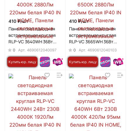
410 ₽/
шт
410 ₽/
шт
Панель светодиодная
Панель светодиодная
встраиваемая круглая
встраиваемая круглая
RLP-VC 3640WH 36Вт
RLP-VC 3665WH 36Вт
230В 4000К 2880Лм
230В 6500К 2880Лм
0
0
Арт.
4690612040097
Арт.
4690612040103
220мм белая IP40 IN
220мм белая IP40 IN
HOME
HOME
Купить юр. лицу
Купить юр. лицу