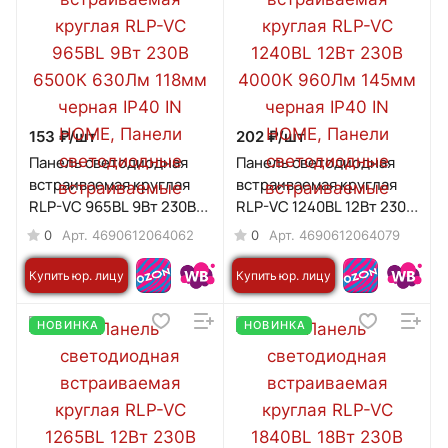
153 ₽/
шт
202 ₽/
шт
Панель светодиодная
Панель светодиодная
встраиваемая круглая
встраиваемая круглая
RLP-VC 965BL 9Вт 230В
RLP-VC 1240BL 12Вт 230В
6500К 630Лм 118мм
4000К 960Лм 145мм
0
0
Арт.
4690612064062
Арт.
4690612064079
черная IP40 IN HOME
черная IP40 IN HOME
Купить юр. лицу
Купить юр. лицу
НОВИНКА
НОВИНКА