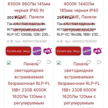
202 ₽/
шт
294 ₽/
шт
Панель светодиодная
Панель светодиодная
встраиваемая круглая
встраиваемая круглая
RLP-VC 1265BL 12Вт 230В
RLP-VC 1840BL 18Вт 230В
6500К 960Лм 145мм
4000К 1440Лм 185мм
0
0
Арт.
4690612064086
Арт.
4690612064093
черная IP40 IN HOME
черная IP40 IN HOME
Купить юр. лицу
Купить юр. лицу