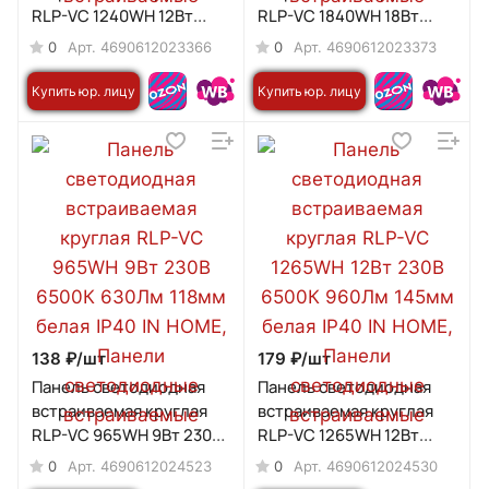
RLP-VC 1240WH 12Вт
RLP-VC 1840WH 18Вт
230В 4000К 960Лм 145мм
230В 4000К 1440Лм
0
0
Арт.
4690612023366
Арт.
4690612023373
белая IP40 IN HOME
185мм белая IP40 IN
HOME
Купить юр. лицу
Купить юр. лицу
138 ₽/
шт
179 ₽/
шт
Панель светодиодная
Панель светодиодная
встраиваемая круглая
встраиваемая круглая
RLP-VC 965WH 9Вт 230В
RLP-VC 1265WH 12Вт
6500К 630Лм 118мм
230В 6500К 960Лм 145мм
0
0
Арт.
4690612024523
Арт.
4690612024530
белая IP40 IN HOME
белая IP40 IN HOME