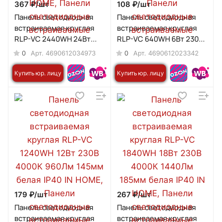
367 ₽/
шт
108 ₽/
шт
Панель светодиодная
Панель светодиодная
встраиваемая круглая
встраиваемая круглая
RLP-VC 2440WH 24Вт
RLP-VC 640WH 6Вт 230В
230В 4000К 1920Лм
4000К 420Лм 95мм
0
0
Арт.
4690612034973
Арт.
4690612023342
220мм белая IP40 IN
белая IP40 IN HOME
HOME
Купить юр. лицу
Купить юр. лицу
179 ₽/
шт
267 ₽/
шт
Панель светодиодная
Панель светодиодная
встраиваемая круглая
встраиваемая круглая