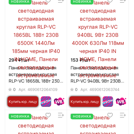
НОВИНКА
НОВИНКА
294 ₽/
шт
153 ₽/
шт
Панель светодиодная
Панель светодиодная
встраиваемая круглая
встраиваемая круглая
RLP-VC 1865BL 18Вт 230В
RLP-VC 940BL 9Вт 230В
6500К 1440Лм 185мм
4000К 630Лм 118мм
0
0
Арт.
4690612064109
Арт.
4690612063744
черная IP40 IN HOME
черная IP40 IN HOME
Купить юр. лицу
Купить юр. лицу
НОВИНКА
НОВИНКА