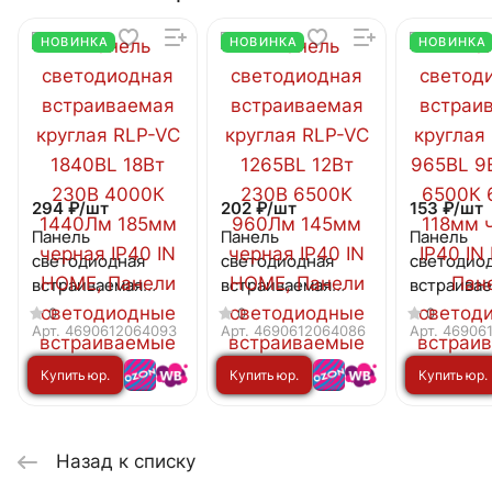
НОВИНКА
НОВИНКА
НОВИНКА
294 ₽/
шт
202 ₽/
шт
153 ₽/
шт
Панель
Панель
Панель
светодиодная
светодиодная
светодио
встраиваемая
встраиваемая
встраива
круглая RLP-VC
круглая RLP-VC
круглая R
0
0
0
1840BL 18Вт 230В
1265BL 12Вт 230В
965BL 9Вт
Арт.
4690612064093
Арт.
4690612064086
Арт.
46906
4000К 1440Лм
6500К 960Лм
6500К 63
Купить юр.
Купить юр.
Купить юр.
185мм черная IP40
145мм черная IP40
118мм чер
IN HOME
IN HOME
IN HOME
лицу
лицу
лицу
Назад к списку