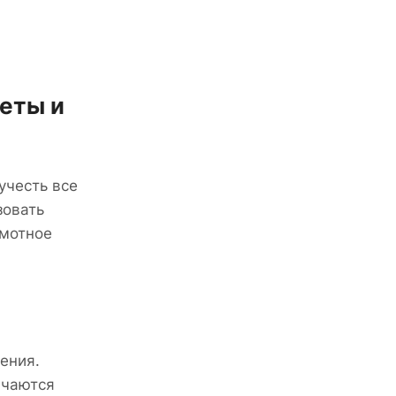
веты и
учесть все
зовать
амотное
ения.
ичаются