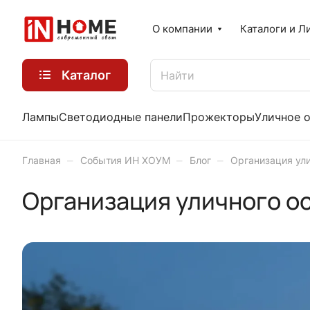
О компании
Каталоги и Л
Каталог
Лампы
Светодиодные панели
Прожекторы
Уличное 
–
–
–
Главная
События ИН ХОУМ
Блог
Организация ул
Организация уличного о