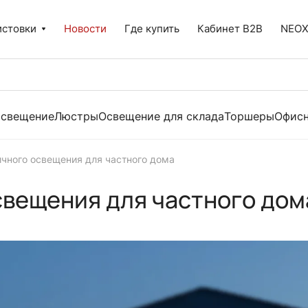
истовки
Новости
Где купить
Кабинет B2B
NEO
освещение
Люстры
Освещение для склада
Торшеры
Офисн
ичного освещения для частного дома
свещения для частного дом