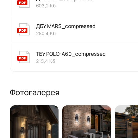
603,2 Кб
ДБУ MARS_compressed
280,4 Кб
ТБУ POLO-A60_compressed
215,4 Кб
Фотогалерея