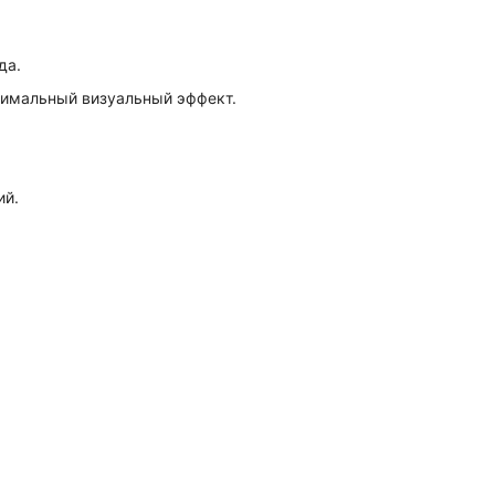
да.
симальный визуальный эффект.
ий.