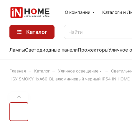
О компании
Каталоги и Л
Каталог
Лампы
Светодиодные панели
Прожекторы
Уличное 
–
–
–
Главная
Каталог
Уличное освещение
Светильни
НБУ SMOKY-1хA60-BL алюминиевый черный IP54 IN HOME