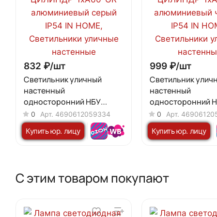
832 ₽/
шт
999 ₽/
шт
Светильник уличный
Светильник улич
настенный
настенный
односторонний НБУ
односторонний 
ЦИЛИНДР-1xА60-GR
ЦИЛИНДР-1xА60-
0
Арт.
4690612059334
0
Арт.
46906120
алюминиевый серый IP54
алюминиевый чер
Купить юр. лицу
Купить юр. лицу
IN HOME
IN HOME
С этим товаром покупают