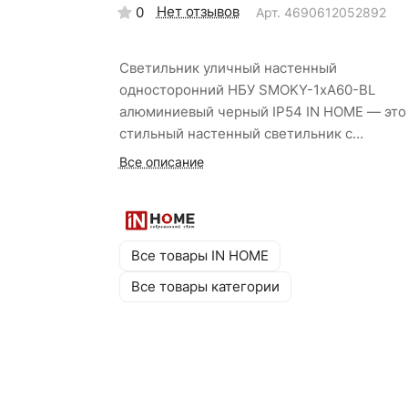
Нет отзывов
0
Арт.
4690612052892
Светильник уличный настенный
односторонний НБУ SMOKY-1хA60-BL
алюминиевый черный IP54 IN HOME — это
стильный настенный светильник с
односторонним направлением света и
Все описание
плафоном из дымчатого стекла для фасад
подсветки загородных домов и коттеджей
Идеально сочетается с филаментными
лампами для достижения максимального
Все товары IN HOME
визуального эффекта. Алюминиевый корпу
Все товары категории
оборудован герметичной прокладкой,
защищающей от проникновения влаги и п
Оригинальный стеклянный плафон из
дымчатого стекла создает мягкое
равномерное свечение. Цоколь E27, степе
защиты IP54, класс защиты I (с заземление