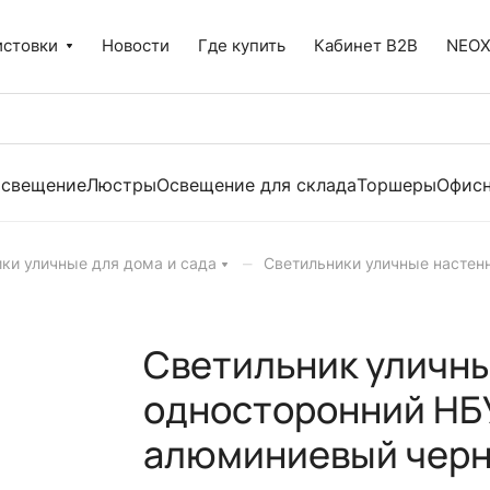
истовки
Новости
Где купить
Кабинет B2B
NEO
освещение
Люстры
Освещение для склада
Торшеры
Офисн
–
ки уличные для дома и сада
Светильники уличные настен
Светильник уличн
односторонний НБ
алюминиевый черн