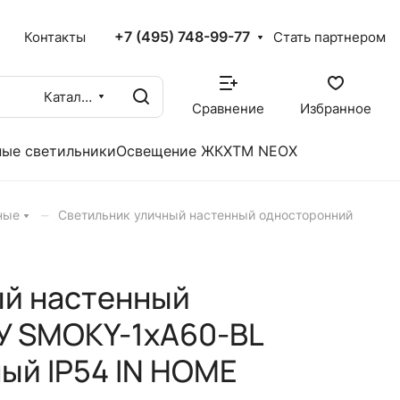
+7 (495) 748-99-77
X
Контакты
Стать партнером
Каталог
Сравнение
Избранное
ые светильники
Освещение ЖКХ
TM NEOX
–
ные
Светильник уличный настенный односторонний
ый настенный
У SMOKY-1хA60-BL
ый IP54 IN HOME