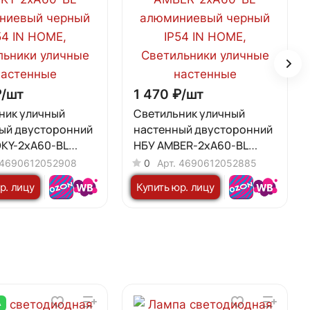
/
шт
1 470 ₽/
шт
ник уличный
Светильник уличный
ый двусторонний
настенный двусторонний
KY-2хA60-BL
НБУ AMBER-2хA60-BL
евый черный IP54
алюминиевый черный IP54
4690612052908
0
Арт.
4690612052885
IN HOME
р. лицу
Купить юр. лицу
А