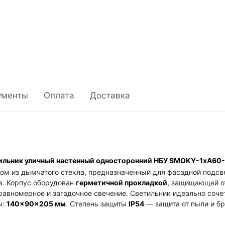
Гарантия 24 месяца.
ументы
Оплата
Доставка
ильник уличный настенный односторонний НБУ SMOKY-1хA60-
ом из дымчатого стекла, предназначенный для фасадной подсв
а. Корпус оборудован
герметичной прокладкой
, защищающей о
равномерное и загадочное свечение. Светильник идеально соч
ы:
140×90×205 мм
. Степень защиты
IP54
— защита от пыли и б