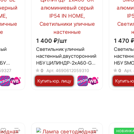
1 400 ₽/
шт
1 470 ₽
ный
Светильник уличный
Светиль
настенный двусторонний
настенн
НБУ
НБУ ЦИЛИНДР-2хА60-GR
НБУ SMO
BL
алюминиевый серый IP54
алюмини
59327
0
Арт.
4690612059310
0
Арт.
ный IP54
IN HOME
IN HOME
Купить юр. лицу
Купить ю
НОВИНК