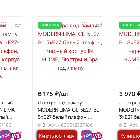
НОВИНКА
НОВИНК
6 175 ₽/
шт
3 970 
енный
Люстра под лампу
Люстра 
N LIMA-
MODERN LIMA-СL-5E27-BL
MODERN 
лый
5хЕ27 белый плафон,
3хЕ27 б
ванный
черный корпус IN HOME
черный 
67100
0
Арт.
4690612067186
0
Арт.
Купить юр. лицу
Купить ю