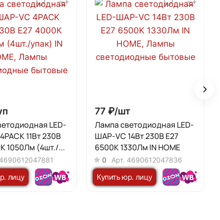
уп
77 ₽/
шт
ветодиодная LED-
Лампа светодиодная LED-
4PACK 11Вт 230В
ШАР-VC 14Вт 230В E27
К 1050Лм (4шт./
6500K 1330Лм IN HOME
 HOME
4690612047881
0
Арт.
4690612047836
р. лицу
Купить юр. лицу