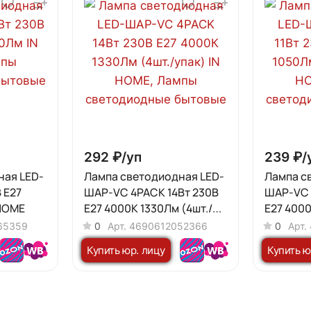
292 ₽/
уп
239 ₽/
ная LED-
Лампа светодиодная LED-
Лампа с
 E27
ШАР-VC 4PACK 14Вт 230В
ШАР-VC 
 HOME
Е27 4000К 1330Лм (4шт./
Е27 4000
упак) IN HOME
упак) IN
65359
0
Арт.
4690612052366
0
Арт.
Купить юр. лицу
Купить ю