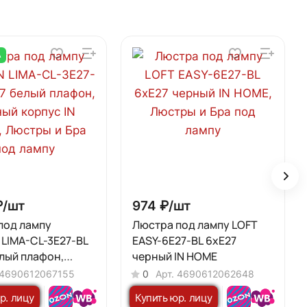
А
₽/
шт
974 ₽/
шт
под лампу
Люстра под лампу LOFT
LIMA-CL-3E27-BL
EASY-6E27-BL 6хЕ27
елый плафон,
черный IN HOME
корпус IN HOME
4690612067155
0
Арт.
4690612062648
р. лицу
Купить юр. лицу