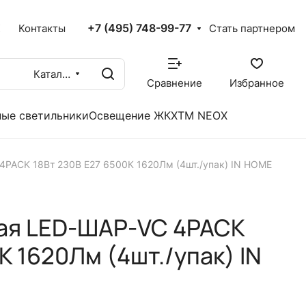
+7 (495) 748-99-77
X
Контакты
Стать партнером
Каталог
Сравнение
Избранное
ые светильники
Освещение ЖКХ
TM NEOX
PACK 18Вт 230В Е27 6500К 1620Лм (4шт./упак) IN HOME
ая LED-ШАР-VC 4PACK
К 1620Лм (4шт./упак) IN