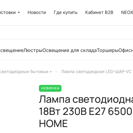
истовки
Новости
Где купить
Кабинет B2B
NEO
освещение
Люстры
Освещение для склада
Торшеры
Офисн
–
светодиодные бытовые
Лампа светодиодная LED-ШАР-VC 4
НОВИНКА
Лампа светодиодн
18Вт 230В Е27 6500
HOME