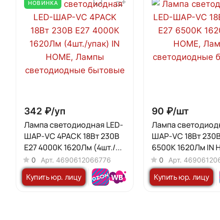
НОВИНКА
342 ₽/
уп
90 ₽/
шт
Лампа светодиодная LED-
Лампа светодиод
ШАР-VC 4PACK 18Вт 230В
ШАР-VC 18Вт 230В
Е27 4000К 1620Лм (4шт./
6500K 1620Лм IN
упак) IN HOME
0
Арт.
4690612066776
0
Арт.
46906120
Купить юр. лицу
Купить юр. лицу