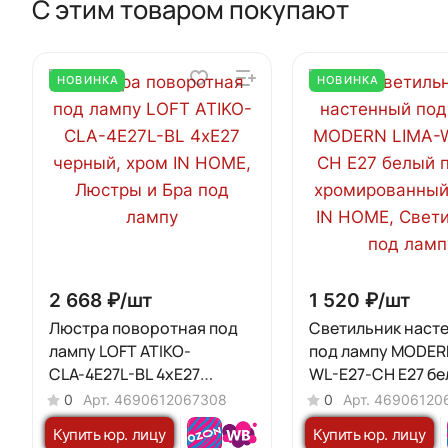
С этим товаром покупают
НОВИНКА
НОВИНКА
2 668 ₽/
шт
1 520 ₽/
шт
Люстра поворотная под
Светильник наст
лампу LOFT ATIKO-
под лампу MODER
СLА-4E27L-BL 4хЕ27
WL-E27-CH Е27 бе
черный, хром IN HOME
плафон, хромиро
0
Арт.
4690612067308
0
Арт.
46906120
корпус IN HOME
Купить юр. лицу
Купить юр. лицу