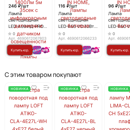
246 ₽/
шт
116 ₽/
шт
96 ₽/
шт
Лампа
Лампа
Лампа
светодиодная
светодиодная
светодио
LED-A60 ИД-PRO
LED-A65-VC 30Вт
LED-A60-V
15Вт 230В Е27
230В Е27 3000К
230В Е27 
0
0
0
6500К 1400Лм 5м
2850Лм IN HOME
2380Лм I
Арт.
4690612067803
Арт.
4690612066233
Арт.
46906
35сек с
Купить юр.
Купить юр.
Купить юр.
инфракрасным
датчиком и
лицу
лицу
лицу
датчиком
освещенности IN
С этим товаром покупают
HOME
НОВИНКА
НОВИНКА
НОВИНКА