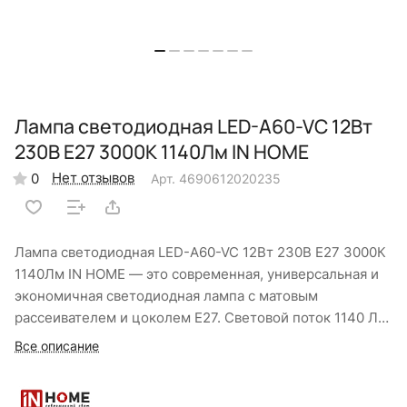
Лампа светодиодная LED-A60-VC 12Вт
230В Е27 3000К 1140Лм IN HOME
Нет отзывов
0
Арт.
4690612020235
Лампа светодиодная LED-A60-VC 12Вт 230В Е27 3000К
1140Лм IN HOME — это современная, универсальная и
экономичная светодиодная лампа с матовым
рассеивателем и цоколем E27. Световой поток 1140 Лм,
мощность 12 Вт, цветовая температура 3000К (теплый
Все описание
белый). Индекс цветопередачи Ra>80, угол светового
пучка 220°, срок службы 30 000 часов. Класс
энергоэффективности A+. Гарантия 24 месяца.