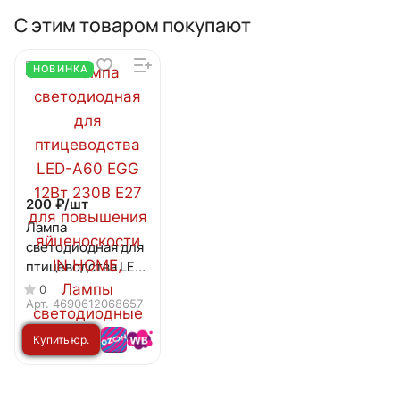
С этим товаром покупают
НОВИНКА
200 ₽/
шт
Лампа
светодиодная для
птицеводства LED-
А60 EGG 12Вт 230В
0
Е27 для
Арт.
4690612068657
повышения
Купить юр.
яйценоскости IN
HOME
лицу