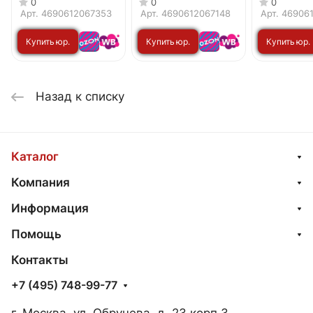
0
0
0
белый IN HOME
золотой корпус IN
золотой к
Арт.
4690612067353
Арт.
4690612067148
Арт.
46906
HOME
HOME
Купить юр.
Купить юр.
Купить юр.
лицу
лицу
лицу
Назад к списку
Каталог
Компания
Информация
Помощь
Контакты
+7 (495) 748-99-77