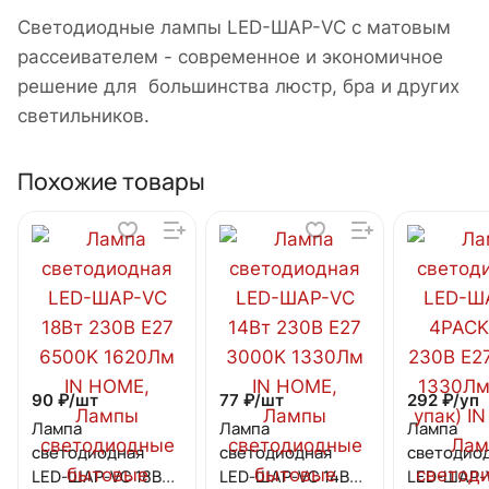
Светодиодные лампы LED-ШАР-VC с матовым
рассеивателем - современное и экономичное
решение для большинства люстр, бра и других
светильников.
Похожие товары
90 ₽/
шт
77 ₽/
шт
292 ₽/
уп
Лампа
Лампа
Лампа
светодиодная
светодиодная
светодио
LED-ШАР-VC 18Вт
LED-ШАР-VC 14Вт
LED-ШАР-