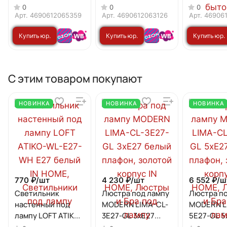
230В E27 6500K
230В E27 3000K
4PACK 14В
0
0
0
1620Лм IN HOME
1330Лм IN HOME
Е27 6500К
Арт.
4690612065359
Арт.
4690612063126
Арт.
46906
(4шт./упак
Купить юр.
Купить юр.
Купить юр.
HOME
лицу
лицу
лицу
С этим товаром покупают
НОВИНКА
НОВИНКА
НОВИНКА
770 ₽/
шт
4 230 ₽/
шт
6 552 ₽/
ш
Светильник
Люстра под лампу
Люстра по
настенный под
MODERN LIMA-CL-
MODERN L
лампу LOFT ATIKO-
3E27-GL 3хЕ27
5E27-GL 5
WL-E27-WH Е27
белый плафон,
белый пла