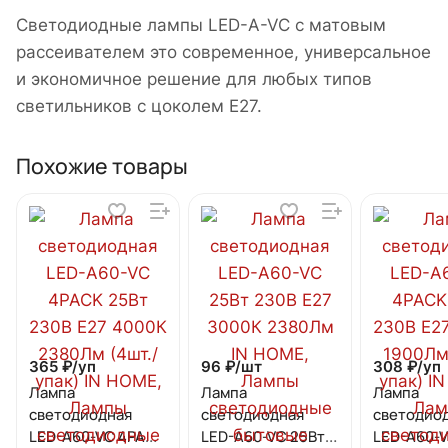
Светодиодные лампы LED-A-VC с матовым
рассеивателем это современное, универсальное
и экономичное решение для любых типов
светильников с цоколем Е27.
Похожие товары
365 ₽/
уп
96 ₽/
шт
308 ₽/
уп
Лампа
Лампа
Лампа
светодиодная
светодиодная
светодио
LED-A60-VC 4PACK
LED-A60-VC 25Вт
LED-A60-