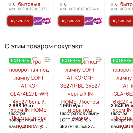
25Вт 230В Е27
230В Е27 3000К
20Вт 230В
0
0
0
4000К 2380Лм
2380Лм IN HOME
4000К 19
Арт.
4690612063072
Арт.
4690612062044
Арт.
46906
(4шт./упак) IN
(4шт./упак
Купить юр.
Купить юр.
Купить юр.
HOME
HOME
лицу
лицу
лицу
С этим товаром покупают
НОВИНКА
НОВИНКА
НОВИНКА
2 668 ₽/
шт
1 960 ₽/
шт
3 645 ₽/
ш
Люстра
Люстра под лампу
Люстра
поворотная под
LOFT ATIKO-СN-
поворотна
лампу LOFT ATIKO-
3E27R-BL 3хЕ27
лампу LOF
СLА-4E27L-WH
черный IN HOME
СLА-6E27L