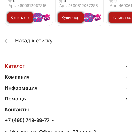
0
0
0
4хЕ27 белый, хром
6хЕ27 чер
Арт.
4690612067315
Арт.
4690612067285
Арт.
46906
IN HOME
хром IN H
Купить юр.
Купить юр.
Купить юр.
лицу
лицу
лицу
Назад к списку
Каталог
Компания
Информация
Помощь
Контакты
+7 (495) 748-99-77