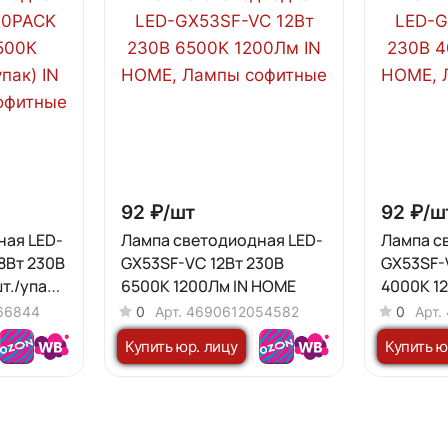
92 ₽/
шт
92 ₽/
ш
ная LED-
Лампа светодиодная LED-
Лампа с
8Вт 230В
GX53SF-VC 12Вт 230В
GX53SF-
т./упак)
6500K 1200Лм IN HOME
4000K 1
66844
0
Арт.
4690612054582
0
Арт.
Купить юр. лицу
Купить ю