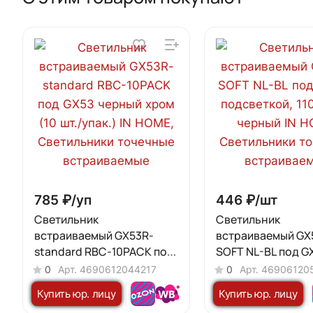
785 ₽/
уп
446 ₽/
шт
Светильник
Светильник
встраиваемый GX53R-
встраиваемый GX
standard RBC-10PACK под
SOFT NL-BL под G
GX53 черный хром (10 шт./
подсветкой, 110х
0
Арт.
4690612044217
0
Арт.
46906120
упак.) IN HOME
черный IN HOME
Купить юр. лицу
Купить юр. лицу