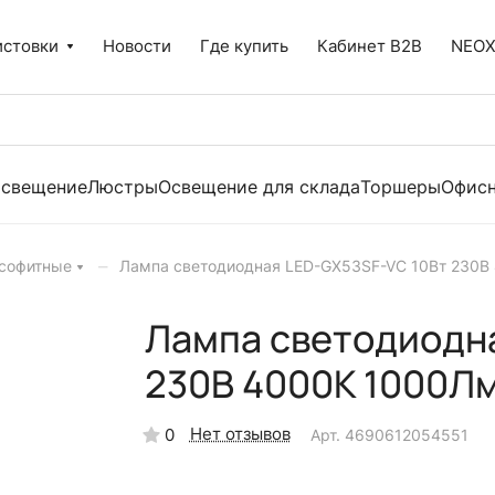
истовки
Новости
Где купить
Кабинет B2B
NEO
освещение
Люстры
Освещение для склада
Торшеры
Офисн
–
софитные
Лампа светодиодная LED-GX53SF-VC 10Вт 230В
Лампа светодиодн
230В 4000K 1000Л
Нет отзывов
0
Арт.
4690612054551