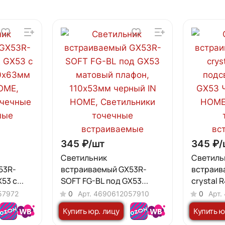
345 ₽/
шт
345 ₽/
Светильник
Светиль
53R-
встраиваемый GX53R-
встраив
X53 c
SOFT FG-BL под GX53
crystal 
63мм
матовый плафон,
подсвет
57972
0
Арт.
4690612057910
0
Арт.
110х53мм черный IN HOME
Черный/
Купить юр. лицу
Купить ю