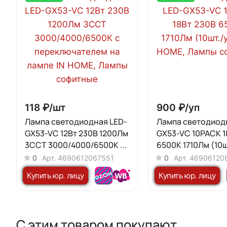
118 ₽/
шт
900 ₽/
уп
Лампа светодиодная LED-
Лампа светодиод
GX53-VC 12Вт 230В 1200Лм
GX53-VC 10PACK 1
3ССТ 3000/4000/6500К с
6500К 1710Лм (10ш
переключателем на лампе
IN HOME
0
Арт.
4690612067551
0
Арт.
46906120
IN HOME
Купить юр. лицу
Купить юр. лицу
С этим товаром покупают