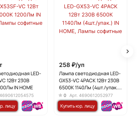
т
258 ₽/
уп
ветодиодная LED-
Лампа светодиодная LED-
VC 12Вт 230В
GX53-VC 4PACK 12Вт 230В
200Лм IN HOME
6500К 1140Лм (4шт./упак.)
IN HOME
4690612054575
0
Арт.
4690612052977
р. лицу
Купить юр. лицу