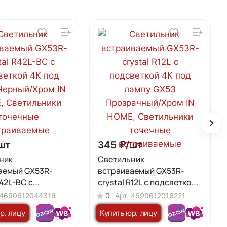
шт
345 ₽/
шт
ник
Светильник
аемый GX53R-
встраиваемый GX53R-
R42L-BC с
crystal R12L с подсветкой
кой 4К под GX53
4К под лампу GX53
4690612044316
0
Арт.
4690612016221
Хром IN HOME
Прозрачный/Хром IN
р. лицу
Купить юр. лицу
HOME