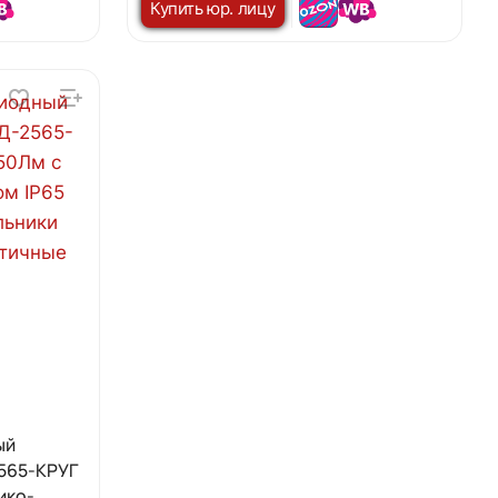
Купить юр. лицу
ый
565-КРУГ
ико-