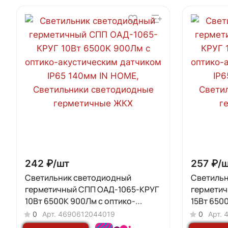
242 ₽/
шт
257 ₽/
ш
Светильник светодиодный
Светильн
герметичный СПП ОAД-1065-КРУГ
герметич
10Вт 6500K 900Лм с оптико-
15Вт 650
акустическим датчиком IP65
акустиче
0
Арт.
4690612044019
0
Арт.
140мм IN HOME
140мм IN