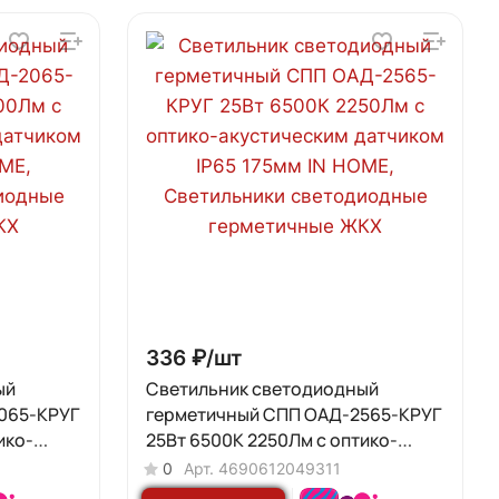
336 ₽/
шт
ый
Светильник светодиодный
065-КРУГ
герметичный СПП ОAД-2565-КРУГ
ико-
25Вт 6500К 2250Лм с оптико-
P65
акустическим датчиком IP65 175мм
0
Арт.
4690612049311
IN HOME