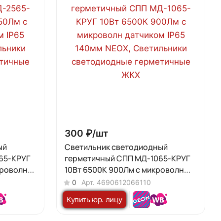
300 ₽/
шт
ый
Светильник светодиодный
65-КРУГ
герметичный СПП МД-1065-КРУГ
кроволн
10Вт 6500К 900Лм с микроволн
X
датчиком IP65 140мм NEOX
0
Арт.
4690612066110
Купить юр. лицу