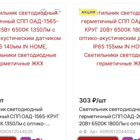
АКЦИЯ
т
303 ₽/
шт
ик светодиодный
Светильник светодиодн
ный СПП ОAД-1565-КРУГ
герметичный СПП ОAД-2
0К 1350Лм с оптико-
20Вт 6500К 1800Лм с опт
ским датчиком IP65
акустическим датчиком I
4690612044026
0
Арт.
4690612044033
 HOME
155мм IN HOME