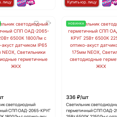
. лицу
Купить юр. лицу
НОВИНКА
шт
336 ₽/
шт
ик светодиодный
Светильник светодиодн
чный СПП ОAД-2065-КРУГ
герметичный СПП ОAД-2
0К 1800Лм с оптико-акуст
25Вт 6500К 2250Лм с опт