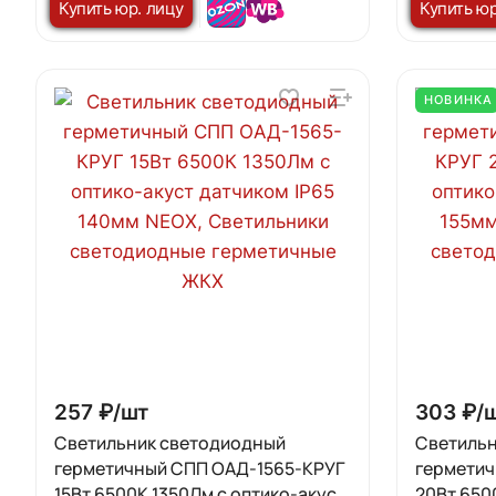
Купить юр. лицу
Купить юр
НОВИНКА
257 ₽/
шт
303 ₽/
Светильник светодиодный
Светильн
герметичный СПП ОAД-1565-КРУГ
гермети
15Вт 6500К 1350Лм с оптико-акуст
20Вт 650