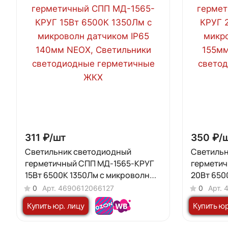
311 ₽/
шт
350 ₽/
Светильник светодиодный
Светильн
герметичный СПП МД-1565-КРУГ
гермети
15Вт 6500К 1350Лм с микроволн
20Вт 650
датчиком IP65 140мм NEOX
датчиком
0
Арт.
4690612066127
0
Арт.
Купить юр. лицу
Купить юр