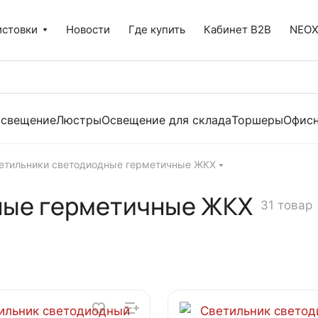
истовки
Новости
Где купить
Кабинет B2B
NEO
освещение
Люстры
Освещение для склада
Торшеры
Офисн
етильники светодиодные герметичные ЖКХ
ные герметичные ЖКХ
31 товар