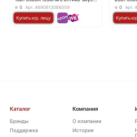
датчиком IP65 140мм NEOX
датчиком
0
Арт.
4690612066059
0
Арт.
Купить юр. лицу
Купить юр
Каталог
Компания
Бренды
О компании
Поддержка
История