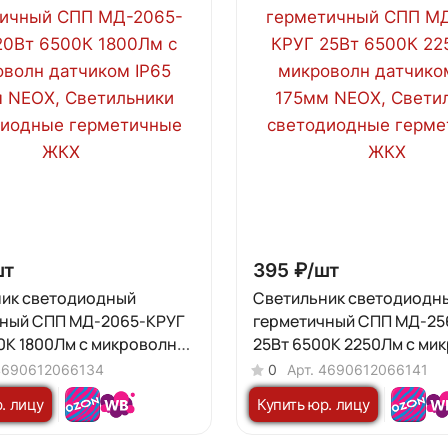
шт
395 ₽/
шт
ик светодиодный
Светильник светодиодн
чный СПП МД-2065-КРУГ
герметичный СПП МД-25
0К 1800Лм с микроволн
25Вт 6500К 2250Лм с ми
 IP65 155мм NEOX
датчиком IP65 175мм NEO
4690612066134
0
Арт.
4690612066141
. лицу
Купить юр. лицу