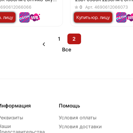
 IP65 155мм NEOX
акуст датчиком IP65 175
4690612066066
0
Арт.
4690612066073
. лицу
Купить юр. лицу
1
2
Все
Информация
Помощь
Реквизиты
Условия оплаты
Наши
Условия доставки
Представительства