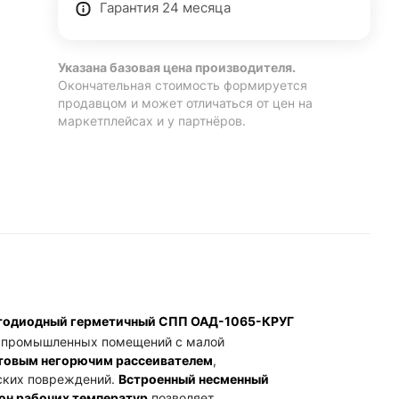
сти
Гарантия 24 месяца
и.
Указана базовая цена производителя.
Окончательная стоимость формируется
й
продавцом и может отличаться от цен на
маркетплейсах и у партнёров.
65,
етодиодный герметичный СПП ОАД-1065-КРУГ
и промышленных помещений с малой
товым негорючим рассеивателем
,
ских повреждений.
Встроенный несменный
он рабочих температур
позволяет