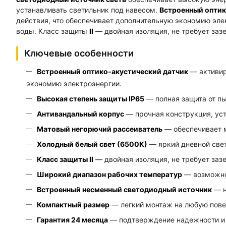
устанавливать светильник под навесом.
Встроенный оптик
действия, что обеспечивает дополнительную экономию эле
воды. Класс защиты
II
— двойная изоляция, не требует заз
Ключевые особенности
Встроенный оптико-акустический датчик
— активир
экономию электроэнергии.
Высокая степень защиты IP65
— полная защита от пы
Антивандальный корпус
— прочная конструкция, ус
Матовый негорючий рассеиватель
— обеспечивает м
Холодный белый свет (6500К)
— яркий дневной све
Класс защиты II
— двойная изоляция, не требует заз
Широкий диапазон рабочих температур
— возможнос
Встроенный несменный светодиодный источник
— н
Компактный размер
— легкий монтаж на любую пове
Гарантия 24 месяца
— подтверждение надежности и 