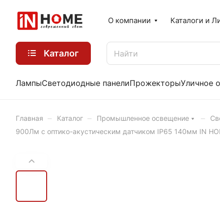
О компании
Каталоги и Л
Каталог
Лампы
Светодиодные панели
Прожекторы
Уличное 
–
–
–
Главная
Каталог
Промышленное освещение
Св
900Лм с оптико-акустическим датчиком IP65 140мм IN H