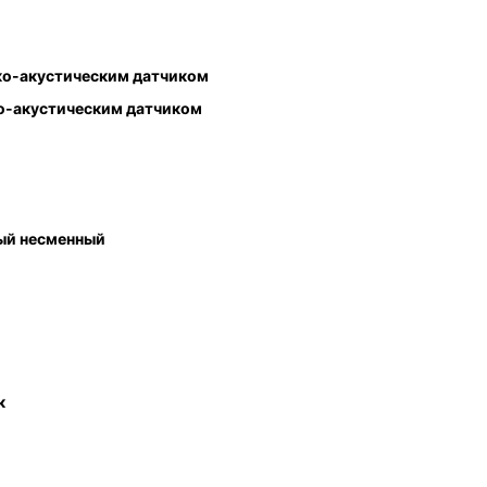
ко-акустическим датчиком
о-акустическим датчиком
ный несменный
к