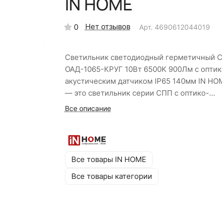
IN HOME
Нет отзывов
0
Арт.
4690612044019
Светильник светодиодный герметичный 
ОАД-1065-КРУГ 10Вт 6500K 900Лм с оптик
акустическим датчиком IP65 140мм IN HO
— это светильник серии СПП с оптико-
акустическим датчиком, предназначенный
Все описание
освещения общественных и промышленн
помещений с малой проходимостью и
повышенным содержанием пыли и влаги.
Антивандальный корпус с матовым негор
Все товары IN HOME
рассеивателем обеспечивает мягкое,
Все товары категории
комфортное освещение без слепящего
эффекта, а широкий диапазон рабочих
температур — возможность установки по
навесом. Встроенный оптико-акустически