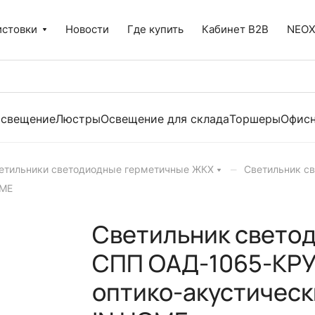
истовки
Новости
Где купить
Кабинет B2B
NEO
освещение
Люстры
Освещение для склада
Торшеры
Офисн
–
етильники светодиодные герметичные ЖКХ
Светильник с
OME
Светильник свето
СПП ОAД-1065-КРУГ
оптико-акустическ