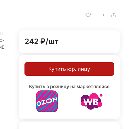
СПП
242 ₽/
шт
о-
ME
 для
ых
Купить юр. лицу
Купить в розницу на маркетплейсе
ючим
д
й