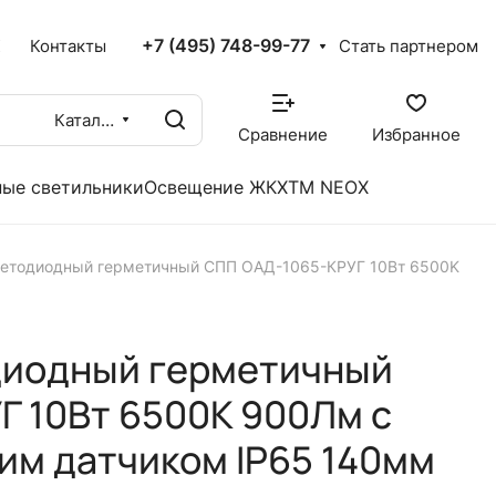
+7 (495) 748-99-77
X
Контакты
Стать партнером
Каталог
Сравнение
Избранное
ые светильники
Освещение ЖКХ
TM NEOX
ветодиодный герметичный СПП ОAД-1065-КРУГ 10Вт 6500K
диодный герметичный
 10Вт 6500K 900Лм с
им датчиком IP65 140мм