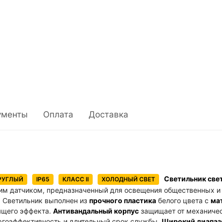
датчик движения активируется в зависимо
от уровня освещенности и наличия звука в
зоне действия, что обеспечивает
дополнительную экономию электроэнерги
Светодиодный источник света встроенны
несменный, мощность 10 Вт, цветовая
температура 6500К (холодный белый),
световой поток 900 лм, степень защиты IP
класс защиты II (двойная изоляция, без
заземления). Гарантия 24 месяца.
ументы
Оплата
Доставка
Светильник св
РУГЛЫЙ
IP65
КЛАСС II
ХОЛОДНЫЙ СВЕТ
ким датчиком, предназначенный для освещения общественных 
 Светильник выполнен из
прочного пластика
белого цвета с
ма
ящего эффекта.
Антивандальный корпус
защищает от механиче
ргоэффективность и длительный срок службы.
Широкий диапаз