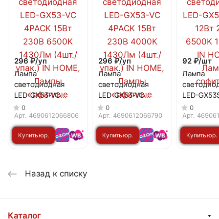
296 ₽/
уп
296 ₽/
уп
92 ₽/
шт
Лампа
Лампа
Лампа
светодиодная
светодиодная
светодио
LED-GX53-VC
LED-GX53-VC
LED-GX53
4PACK 15Вт 230В
4PACK 15Вт 230В
12Вт 230В
0
0
0
6500К 1430Лм
4000К 1430Лм
1200Лм I
Арт.
4690612066806
Арт.
4690612066790
Арт.
46906
(4шт./упак.) IN
(4шт./упак.) IN
Купить юр.
Купить юр.
Купить юр.
HOME
HOME
лицу
лицу
лицу
Назад к списку
Каталог