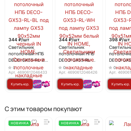
344 ₽/
шт
344 ₽/
шт
398 ₽/
шт
Светильник
Светильник
Светильн
потолочный НПБ
потолочный НПБ
потолочн
DECO-GX53-RL-BL
DECO-GX53-RL-WH
DECO-GX5
под лампу GX53
под лампу GX53
под лампу
0
0
0
90х52мм черный IN
90х52мм белый IN
90х51мм х
Арт.
4690612046433
Арт.
4690612046426
Арт.
46906
HOME
HOME
HOME
Купить юр.
Купить юр.
Купить юр.
лицу
лицу
лицу
С этим товаром покупают
НОВИНКА
НОВИНКА