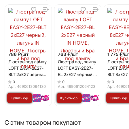
786 ₽/
шт
763 ₽/
шт
1 775 ₽/
ш
Люстра под лампу
Люстра под лампу
Люстра по
LOFT EASY-2E27-
LOFT EASY-2E27-
LOFT EASY
BLT 2хЕ27 черный,
BL 2хЕ27 черный IN
BLT 8хЕ27
латунь IN HOME
HOME
латунь IN
0
0
0
Арт.
4690612064130
Арт.
4690612064123
Арт.
46906
Купить юр.
Купить юр.
Купить юр.
лицу
лицу
лицу
С этим товаром покупают