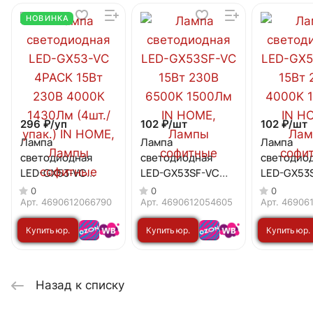
НОВИНКА
296 ₽/
уп
102 ₽/
шт
102 ₽/
шт
Лампа
Лампа
Лампа
светодиодная
светодиодная
светодио
LED-GX53-VC
LED-GX53SF-VC
LED-GX53
4PACK 15Вт 230В
15Вт 230В 6500K
15Вт 230В
0
0
0
4000К 1430Лм
1500Лм IN HOME
1500Лм I
Арт.
4690612066790
Арт.
4690612054605
Арт.
46906
(4шт./упак.) IN
Купить юр.
Купить юр.
Купить юр.
HOME
лицу
лицу
лицу
Назад к списку