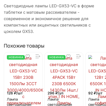
Светодиодные лампы LED-GX53-VC в форме
таблетки с матовым рассеивателем -
современное и экономичное решение для
компактных или акцентных светильников с
цоколем GX53.
Похожие товары
НОВИНКА
НОВИНКА
126 ₽/
шт
296 ₽/
уп
92 ₽/
шт
Лампа
Лампа
Лампа
светодиодная
светодиодная
светодио