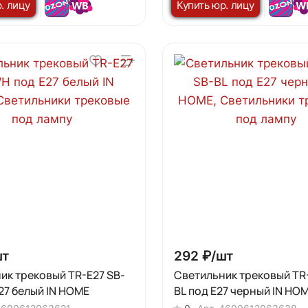
. лицу
Купить юр. лицу
шт
292 ₽/
шт
ик трековый TR-E27 SB-
Светильник трековый TR
27 белый IN HOME
BL под E27 черный IN HO