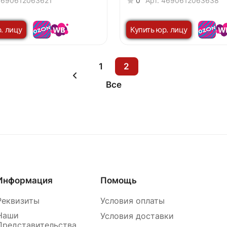
4690612063621
0
Арт.
4690612063638
. лицу
Купить юр. лицу
1
2
Все
Информация
Помощь
Реквизиты
Условия оплаты
Наши
Условия доставки
Представительства