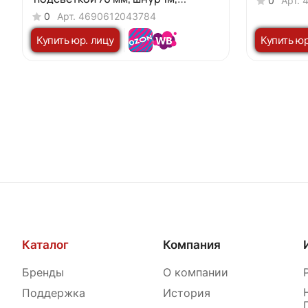
0
Арт.
черный IN HOME
0
Арт.
4690612043784
Купить юр. лицу
Купить юр
Каталог
Компания
Бренды
О компании
Поддержка
История