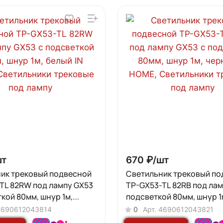
шт
670 ₽/
шт
ик трековый подвесной
Светильник трековый по
TL 82RW под лампу GX53
TP-GX53-TL 82RB под лам
кой 80мм, шнур 1м,
подсветкой 80мм, шнур 1
 HOME
IN HOME
4690612043814
0
Арт.
4690612043821