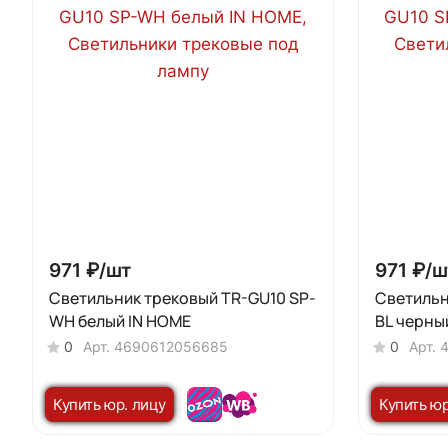
971 ₽/
шт
971 ₽/
ш
Светильник трековый TR-GU10 SP-
Светильн
WH белый IN HOME
BL черны
0
Арт.
4690612056685
0
Арт.
Купить юр. лицу
Купить юр