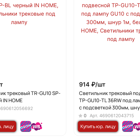
т
914 ₽/
шт
ик трековый TR-GU10 SP-
Светильник трековый по
й IN HOME
TP-GU10-TL 36RW под ла
с подсветкой 300мм, шну
4690612056692
белый IN HOME
0
Арт.
4690612043715
. лицу
Купить юр. лицу