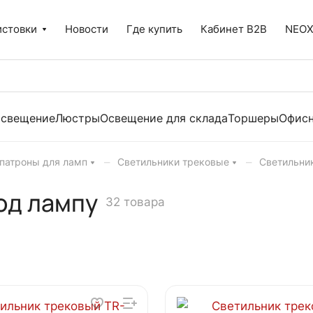
истовки
Новости
Где купить
Кабинет B2B
NEO
освещение
Люстры
Освещение для склада
Торшеры
Офисн
–
–
 патроны для ламп
Светильники трековые
Светильни
од лампу
32 товара