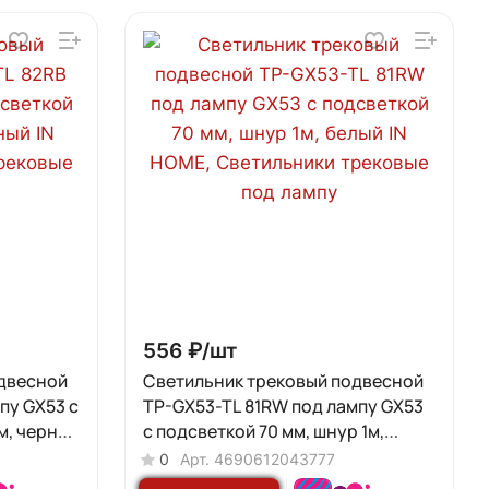
556 ₽/
шт
двесной
Светильник трековый подвесной
пу GX53 с
TP-GX53-TL 81RW под лампу GX53
м, черный
с подсветкой 70 мм, шнур 1м,
белый IN HOME
0
Арт.
4690612043777