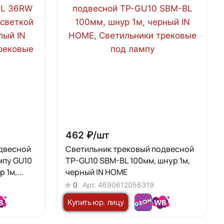
462 ₽/
шт
двесной
Светильник трековый подвесной
мпу GU10
TP-GU10 SBM-BL 100мм, шнур 1м,
р 1м,
черный IN HOME
0
Арт.
4690612056319
Купить юр. лицу