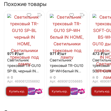
Похожие товары
971 ₽/
шт
971 ₽/
шт
473 ₽/
шт
Светильник
Светильник
Светильн
трековый TR-GU10
трековый TR-GU10
трековый 
SP-BL черный IN
SP-WH белый IN
SOFT-GU10
HOME
HOME
WH под G
0
0
0
дымчатый
Арт.
4690612056692
Арт.
4690612056685
Арт.
46906
белый IN
Купить юр.
Купить юр.
Купить юр.
лицу
лицу
лицу