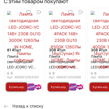
С этим товаром покупают
81 ₽/
шт
308 ₽/
уп
308 ₽/
уп
Лампа
Лампа
Лампа
светодиодная
светодиодная
светодио
LED-JCDRC-VC
LED-JCDRC-VC
LED-JCDR
14Вт 230В GU10
4PACK 14Вт 230В
4PACK 14В
0
0
0
3000K 1260Лм IN
GU10 6500K
GU10 400
Арт.
4690612063164
Арт.
4690612055886
Арт.
46906
HOME
1260Лм (4шт./
1260Лм (4
Купить юр.
Купить юр.
Купить юр.
упак) IN HOME
упак) IN 
лицу
лицу
лицу
Назад к списку