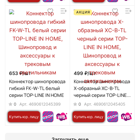
АКЦИЯ
653 ₽/
шт
499 ₽/
шт
Коннектор шинопровода
Коннектор шинопровода
гибкий FK-W-TL белый
X-образный XC-B-TL
серии TOP-LINE IN HOME
черный серии TOP-LINE
IN HOME
0
0
Арт.
4690612045399
Арт.
4690612045405
Купить юр. лицу
Купить юр. лицу
Загрузить еще