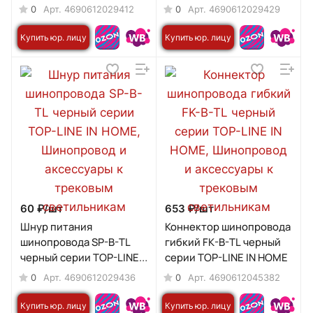
IN HOME
HOME
0
0
Арт.
4690612029412
Арт.
4690612029429
Купить юр. лицу
Купить юр. лицу
60 ₽/
шт
653 ₽/
шт
Шнур питания
Коннектор шинопровода
шинопровода SP-B-TL
гибкий FK-B-TL черный
черный серии TOP-LINE
серии TOP-LINE IN HOME
IN HOME
0
0
Арт.
4690612029436
Арт.
4690612045382
Купить юр. лицу
Купить юр. лицу