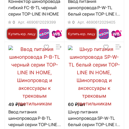
Коннектор шинопровода
Ввод питания
гибкий FC-B-TL черный
шинопровода P-W-TL
серии TOP-LINE IN HOME
белый серии TOP-LINE IN
HOME
0
0
Арт.
4690612029399
Арт.
4690612029405
Купить юр. лицу
Купить юр. лицу
49 ₽/
шт
60 ₽/
шт
Ввод питания
Шнур питания
шинопровода P-B-TL
шинопровода SP-W-TL
черный серии TOP-LINE
белый серии TOP-LINE IN