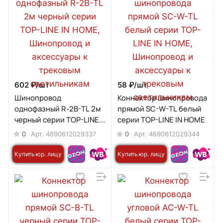
602 ₽/
шт
58 ₽/
шт
Шинопровод
Коннектор шинопровода
однофазный R-2B-TL 2м
прямой SC-W-TL белый
черный серии TOP-LINE
серии TOP-LINE IN HOME
IN HOME
0
0
Арт.
4690612029337
Арт.
4690612029344
Купить юр. лицу
Купить юр. лицу