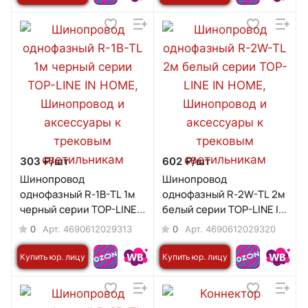
303 ₽/
шт
602 ₽/
шт
Шинопровод
Шинопровод
однофазный R-1B-TL 1м
однофазный R-2W-TL 2м
черный серии TOP-LINE
белый серии TOP-LINE IN
IN HOME
HOME
0
0
Арт.
4690612029313
Арт.
4690612029320
Купить юр. лицу
Купить юр. лицу