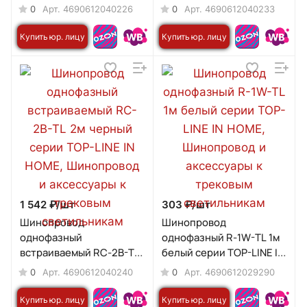
TOP-LINE IN HOME
2м белый серии TOP-
0
0
Арт.
4690612040226
Арт.
4690612040233
LINE IN HOME
Купить юр. лицу
Купить юр. лицу
1 542 ₽/
шт
303 ₽/
шт
Шинопровод
Шинопровод
однофазный
однофазный R-1W-TL 1м
встраиваемый RC-2B-TL
белый серии TOP-LINE IN
2м черный серии TOP-
HOME
0
0
Арт.
4690612040240
Арт.
4690612029290
LINE IN HOME
Купить юр. лицу
Купить юр. лицу