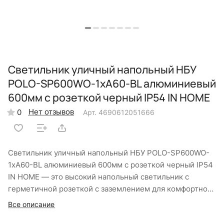
Светильник уличный напольный НБУ
POLO-SP600WO-1xA60-BL алюминиевый
600мм с розеткой черный IP54 IN HOME
Нет отзывов
0
Арт.
4690612051666
Светильник уличный напольный НБУ POLO-SP600WO-
1xA60-BL алюминиевый 600мм с розеткой черный IP54
IN HOME — это высокий напольный светильник с
герметичной розеткой с заземлением для комфортного
и равномерного освещения дорожек на придомовой
Все описание
территории или в лесопарковой зоне. Встроенная