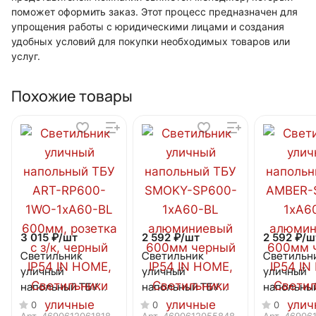
поможет оформить заказ. Этот процесс предназначен для
упрощения работы с юридическими лицами и создания
удобных условий для покупки необходимых товаров или
услуг.
Похожие товары
3 015 ₽/
шт
2 592 ₽/
шт
2 592 ₽/
ш
Светильник
Светильник
Светильн
уличный
уличный
уличный
напольный ТБУ
напольный ТБУ
напольны
ART-RP600-1WO-
SMOKY-SP600-
AMBER-SP
0
0
0