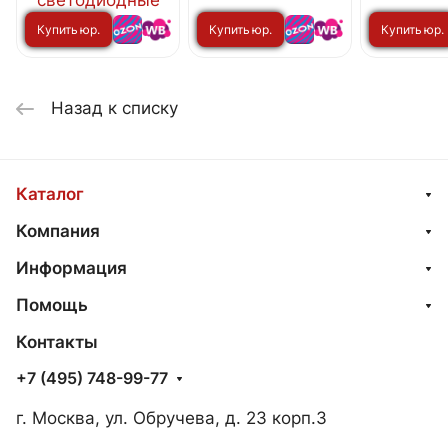
3000/4000/6500К
(4шт./упак) IN
Купить юр.
Купить юр.
Купить юр.
с переключателем
HOME
на лампе IN HOME
лицу
лицу
лицу
Назад к списку
Каталог
Компания
Информация
Помощь
Контакты
+7 (495) 748-99-77
г. Москва, ул. Обручева, д. 23 корп.3