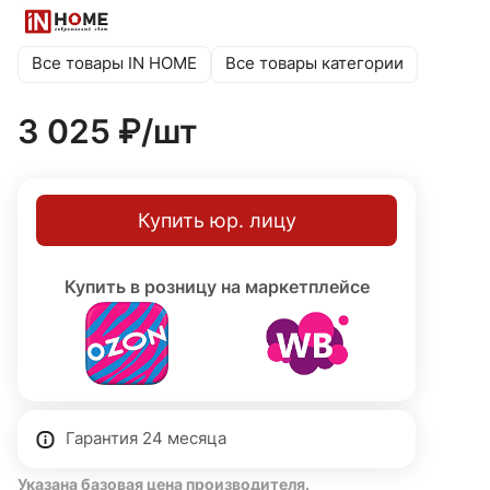
розетка позволяет удобно подключать садовую технику
или дополнительное декоративное освещение.
Алюминиевый корпус оборудован герметичной
Все товары IN HOME
Все товары категории
прокладкой, защищающей от проникновения влаги и
пыли. Долговечное покрытие защищает от
3 025 ₽/
шт
атмосферных осадков и колебаний температур. Высота
600 мм, цоколь E27, класс защиты I (с заземлением),
степень защиты IP54. Гарантия 24 месяца.
Купить юр. лицу
Купить в розницу на маркетплейсе
Гарантия 24 месяца
Указана базовая цена производителя.