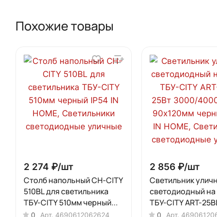
Похожие товары
2 274 ₽/
шт
2 856 ₽/
шт
Столб напольный СН-CITY
Светильник улич
510BL для светильника
светодиодный на
ТБУ-CITY 510мм черный
ТБУ-CITY ART-25B
IP54 IN HOME
3000/4000/6500К
0
Арт.
4690612062624
0
Арт.
46906120