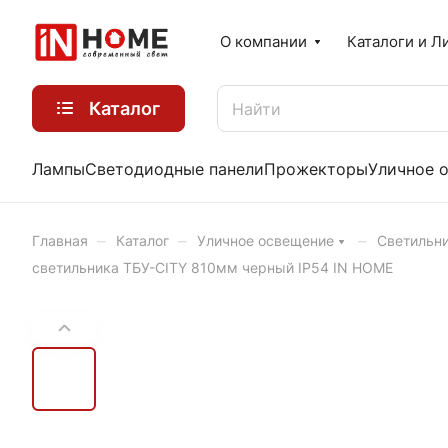
О компании
Каталоги и Л
Каталог
Лампы
Светодиодные панели
Прожекторы
Уличное 
–
–
–
Главная
Каталог
Уличное освещение
Светильни
светильника ТБУ-CITY 810мм черный IP54 IN HOME