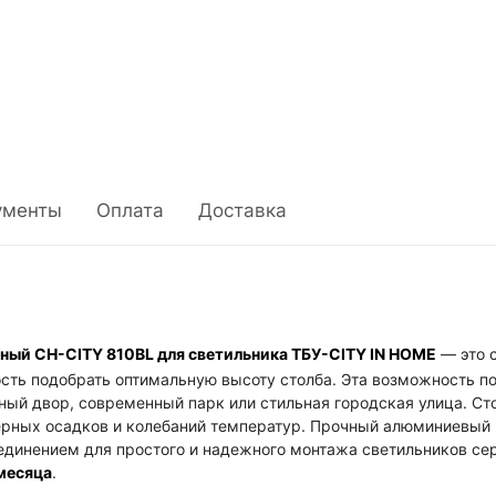
защиты IP54, гарантия 24 месяца.
ументы
Оплата
Доставка
ный СН-CITY 810BL для светильника ТБУ-CITY IN HOME
— это 
сть подобрать оптимальную высоту столба. Эта возможность п
тный двор, современный парк или стильная городская улица. Ст
ных осадков и колебаний температур. Прочный алюминиевый к
динением для простого и надежного монтажа светильников сер
месяца
.