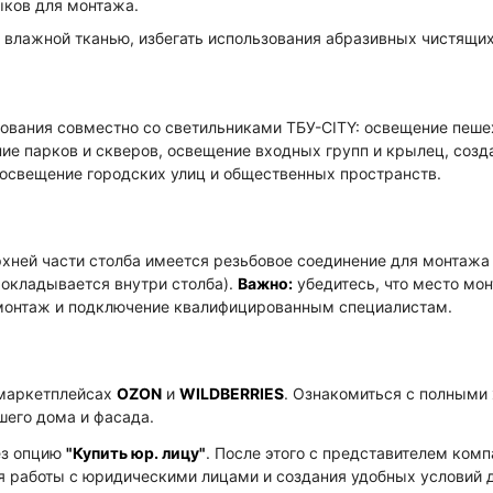
ыков для монтажа.
влажной тканью, избегать использования абразивных чистящих
ования совместно со светильниками ТБУ-CITY: освещение пеш
ие парков и скверов, освещение входных групп и крылец, созд
освещение городских улиц и общественных пространств.
ерхней части столба имеется резьбовое соединение для монтажа
рокладывается внутри столба).
Важно:
убедитесь, что место мо
ь монтаж и подключение квалифицированным специалистам.
 маркетплейсах
OZON
и
WILDBERRIES
. Ознакомиться с полными
шего дома и фасада.
ез опцию
"Купить юр. лицу"
. После этого с представителем ко
я работы с юридическими лицами и создания удобных условий д