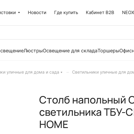
истовки
Новости
Где купить
Кабинет B2B
NEO
освещение
Люстры
Освещение для склада
Торшеры
Офисн
–
ки уличные для дома и сада
Светильники уличные для до
Столб напольный С
светильника ТБУ-CI
HOME