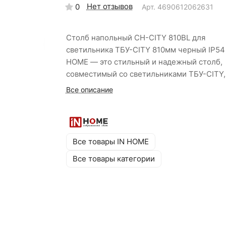
Нет отзывов
0
Арт.
4690612062631
Столб напольный СН-CITY 810BL для
светильника ТБУ-CITY 810мм черный IP54
HOME — это стильный и надежный столб,
совместимый со светильниками ТБУ-CITY,
предоставляет вам возможность подобрат
Все описание
оптимальную высоту столба. Эта возможн
позволяет адаптировать освещение под
конкретные потребности вашего
пространства, будь то уютный двор,
Все товары IN HOME
современный парк или стильная городска
Все товары категории
улица. Долговечное покрытие защитит
светильник от воздействия атмосферных
осадков и колебаний температур, а прочн
алюминиевый корпус надежно защитит его
механических повреждений. Габариты:
<strong>810×120 мм</strong>. Степень