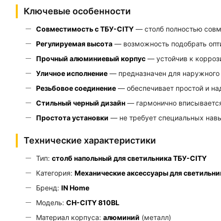
Ключевые особенности
Совместимость с ТБУ-CITY
— столб полностью совме
Регулируемая высота
— возможность подобрать опти
Прочный алюминиевый корпус
— устойчив к корроз
Уличное исполнение
— предназначен для наружного 
Резьбовое соединение
— обеспечивает простой и на
Стильный черный дизайн
— гармонично вписывается
Простота установки
— не требует специальных нав
Технические характеристики
Тип:
столб напольный для светильника ТБУ-CITY
Категория:
Механические аксессуары для светильни
Бренд:
IN Home
Модель:
СН-CITY 810BL
Материал корпуса:
алюминий
(металл)