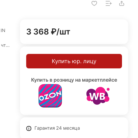
3 368 ₽/
шт
 IN
 что
ь
ость
Купить юр. лицу
Купить в розницу на маркетплейсе
я
ый
 от
Гарантия 24 месяца