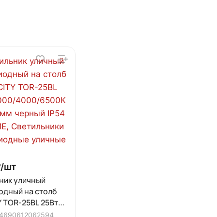
/
шт
ник уличный
одный на столб
Y TOR-25BL 25Вт
00/6500К
4690612062594