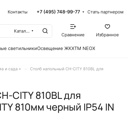
+7 (495) 748-99-77
X
Контакты
Стать партнером
Каталог
Сравнение
Избранное
ые светильники
Освещение ЖКХ
TM NEOX
–
ма и сада
Столб напольный СН-CITY 810BL для
Н-CITY 810BL для
TY 810мм черный IP54 IN