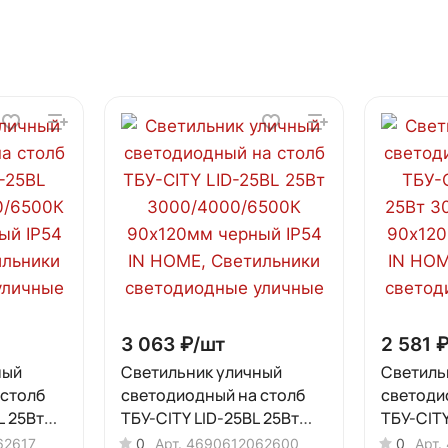
3 063 ₽/
шт
2 581 ₽
ный
Светильник уличный
Светиль
 столб
светодиодный на столб
светоди
L 25Вт
ТБУ-CITY LID-25BL 25Вт
ТБУ-CIT
3000/4000/6500К
3000/40
62617
0
Арт.
4690612062600
0
Арт.