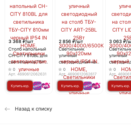
3 368 ₽/
шт
2 856 ₽/
шт
3 063 ₽/
ш
Столб напольный
Светильник
Светильн
СН-CITY 810BL для
уличный
уличный
светильника ТБУ-
светодиодный на
светодио
CITY 810мм черный
столб ТБУ-CITY
столб ТБУ
0
0
0
IP54 IN HOME
ART-25BL 25Вт
LID-25BL 
Арт.
4690612062631
Арт.
4690612062617
Арт.
46906
3000/4000/6500К
3000/400
Купить юр.
Купить юр.
Купить юр.
90x120мм черный
90x120мм
IP54 IN HOME
IP54 IN H
лицу
лицу
лицу
Назад к списку