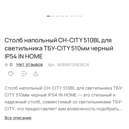
Столб напольный СН-CITY 510BL для
светильника ТБУ-CITY 510мм черный
IP54 IN HOME
Нет отзывов
0
Арт.
4690612062624
Столб напольный СН-CITY 510BL для светильника ТБУ-
CITY 510мм черный IP54 IN HOME — это стильный и
надежный столб, совместимый со светильниками ТБУ-
CITY, что предоставляет вам возможность подобрать
оптимальную высоту столба. Эта возможность
Все описание
позволяет адаптировать освещение под конкретные