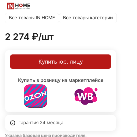
потребности вашего пространства, будь то уютный
двор, современный парк или стильная городская улица.
Долговечное покрытие защитит светильник от
Все товары IN HOME
Все товары категории
воздействия атмосферных осадков и колебаний
температур, а прочный алюминиевый корпус надежно
2 274 ₽/
шт
защитит его от механических повреждений. Габариты:
<strong>510×120 мм</strong>. Степень защиты IP54,
гарантия 24 месяца.
Купить юр. лицу
Купить в розницу на маркетплейсе
Гарантия 24 месяца
Указана базовая цена производителя.