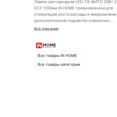
Лампа светодиодная LED-T8-ФИТО 20Вт 
G13 1200мм IN HOME предназначена для
стимуляции роста рассады и микрозелени
дополнительной подсветки комнатных
светолюбивых растений, выгонки лукович
Все описание
цветов в осенне-зимний период. Лампы
излучают сбалансированный свет, которы
способствует укреплению стебля и росту
плотных листьев. Использование светоди
Все товары IN HOME
снижает испарение, увеличивая период м
Все товары категории
поливами.