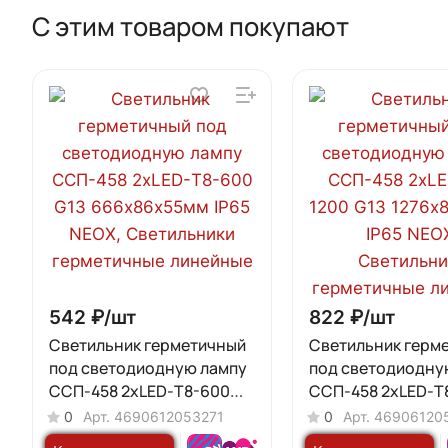
С этим товаром покупают
542 ₽/
шт
822 ₽/
шт
Светильник герметичный
Светильник герм
под светодиодную лампу
под светодиодну
CСП-458 2xLED-Т8-600
CСП-458 2xLED-Т
G13 666х86х55мм IP65
G13 1276х86х55мм
0
Арт.
4690612053271
0
Арт.
46906120
NEOX
NEOX