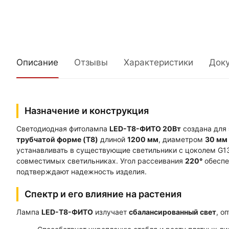
Описание
Отзывы
Характеристики
Док
Назначение и конструкция
Светодиодная фитолампа
LED-T8-ФИТО 20Вт
создана для 
трубчатой форме (T8)
длиной
1200 мм
, диаметром
30 мм
устанавливать в существующие светильники с цоколем G13
совместимых светильниках. Угол рассеивания
220°
обеспе
подтверждают надежность изделия.
Спектр и его влияние на растения
Лампа
LED-T8-ФИТО
излучает
сбалансированный свет
, о