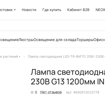
истовки
Новости
Где купить
Кабинет B2B
NEO
освещение
Люстры
Освещение для склада
Торшеры
Офисн
–
я растений
Лампа светодиодная LED-T8-ФИТО 20Вт 230В
Лампа светодиодн
230В G13 1200мм I
Нет отзывов
0
Арт.
4690612033778