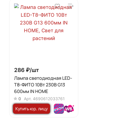
286 ₽/
шт
Лампа светодиодная LED-
T8-ФИТО 10Вт 230В G13
600мм IN HOME
0
Арт.
4690612033761
Купить юр. лицу