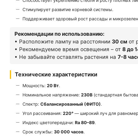
Способствует укреплению стебля и росту плотных ли
Стимулирует развитие корневой системы.
Поддерживает здоровый рост рассады и микрозелен
Рекомендации по использованию:
• Расположите лампу на расстоянии
30 см
от 
• Рекомендуемое время освещения – от
8 до 
• Не забывайте оставлять растения на
7-8 час
Технические характеристики
Мощность:
20 Вт
.
Номинальное напряжение:
230В
(стандартная бытова
Спектр:
Сбалансированный (ФИТО)
.
Угол рассеивания:
220°
— широкий луч для равномер
Индекс цветопередачи:
Ra 80–89
.
Срок службы:
30 000 часов
.