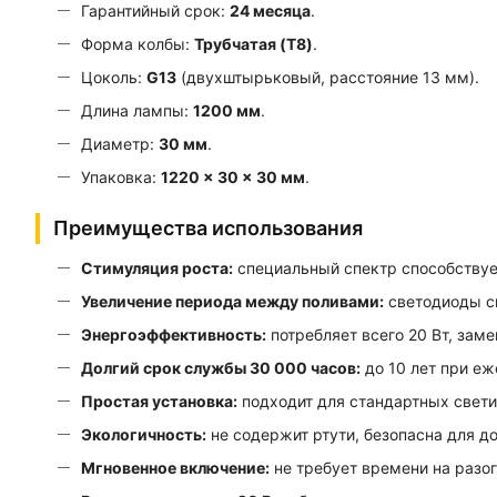
Гарантийный срок:
24 месяца
.
Форма колбы:
Трубчатая (T8)
.
Цоколь:
G13
(двухштырьковый, расстояние 13 мм).
Длина лампы:
1200 мм
.
Диаметр:
30 мм
.
Упаковка:
1220 × 30 × 30 мм
.
Преимущества использования
Стимуляция роста:
специальный спектр способствует
Увеличение периода между поливами:
светодиоды сн
Энергоэффективность:
потребляет всего 20 Вт, зам
Долгий срок службы 30 000 часов:
до 10 лет при еж
Простая установка:
подходит для стандартных свети
Экологичность:
не содержит ртути, безопасна для 
Мгновенное включение:
не требует времени на разо