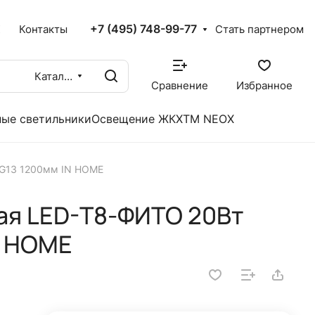
+7 (495) 748-99-77
X
Контакты
Стать партнером
Каталог
Сравнение
Избранное
ые светильники
Освещение ЖКХ
TM NEOX
 G13 1200мм IN HOME
ая LED-T8-ФИТО 20Вт
N HOME