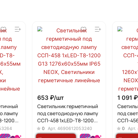
653 ₽/
шт
1 091 ₽
етичный
Светильник герметичный
Светиль
ю лампу
под светодиодную лампу
под све
8-1200
CСП-458 1xLED-Т8-1200
CСП-456
 IP65
G13 1276х60х55мм IP65
G13 1260
53264
0
Арт.
4690612053240
0
Арт.
NEOX
NEOX