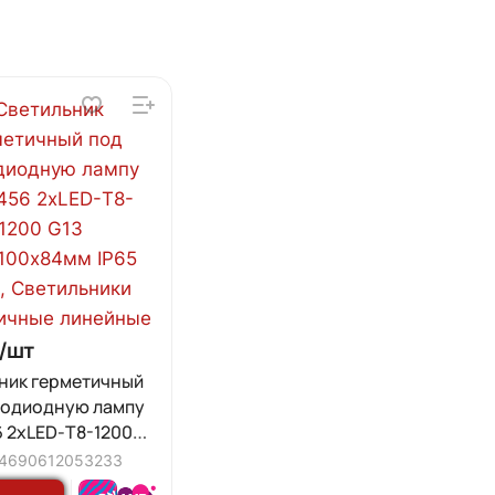
/
шт
ник герметичный
тодиодную лампу
 2xLED-Т8-1200
х100х84мм IP65
4690612053233