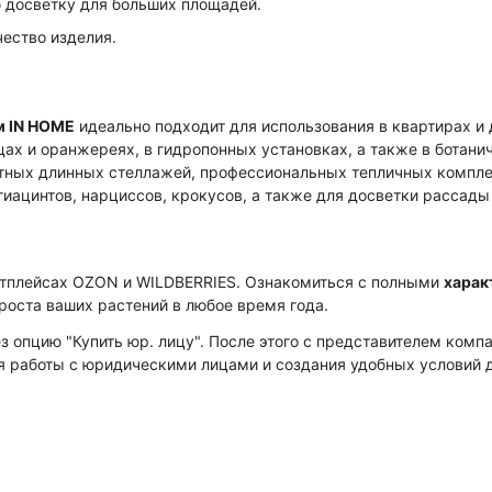
 досветку для больших площадей.
ество изделия.
м IN HOME
идеально подходит для использования в квартирах и
ах и оранжереях, в гидропонных установках, а также в ботани
ртных длинных стеллажей, профессиональных тепличных компле
иацинтов, нарциссов, крокусов, а также для досветки рассады 
етплейсах OZON и WILDBERRIES. Ознакомиться с полными
харак
роста ваших растений в любое время года.
 опцию "Купить юр. лицу". После этого с представителем ком
я работы с юридическими лицами и создания удобных условий д