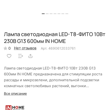
Лампа светодиодная LED-T8-ФИТО 10Вт
230В G13 600мм IN HOME
Нет отзывов
0
Арт.
4690612033761
Лампа светодиодная LED-T8-ФИТО 10Вт 230В G13
600мм IN HOME предназначена для стимуляции роста
рассады и микрозелени, дополнительной подсветки
комнатных светолюбивых растений, выгонки
луковичных цветов в осенне-зимний период. Лампы
Все описание
излучают сбалансированный свет, который
способствует укреплению стебля и росту плотных
листьев. Использование светодиодов снижает