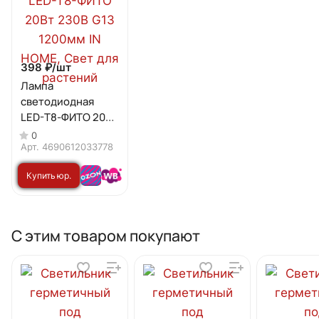
398 ₽/
шт
Лампа
светодиодная
LED-T8-ФИТО 20Вт
230В G13 1200мм IN
0
HOME
Арт.
4690612033778
Купить юр.
лицу
С этим товаром покупают