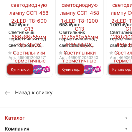
542 ₽/
шт
653 ₽/
шт
1 091 ₽/
ш
Светильник
Светильник
Светильн
герметичный под
герметичный под
герметич
светодиодную
светодиодную
светодио
лампу CСП-458
лампу CСП-458
лампу CС
0
0
0
2xLED-Т8-600 G13
1xLED-Т8-1200 G13
2xLED-Т8-
Арт.
4690612053271
Арт.
4690612053240
Арт.
46906
666х86х55мм IP65
1276х60х55мм IP65
1260х100
Купить юр.
Купить юр.
Купить юр.
NEOX
NEOX
IP65 NEOX
лицу
лицу
лицу
Назад к списку
Каталог
Компания