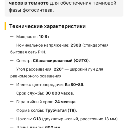
часов в темноте
для обеспечения темновой
фазы фотосинтеза.
Технические характеристики
Мощность:
10 Вт
.
Номинальное напряжение:
230В
(стандартная
бытовая сеть РФ).
Спектр:
Сбалансированный (ФИТО)
.
Угол рассеивания:
220°
— широкий луч для
равномерного освещения.
Индекс цветопередачи:
Ra 80–89
.
Срок службы:
30 000 часов
.
Гарантийный срок:
24 месяца
.
Форма колбы:
Трубчатая (T8)
.
Цоколь:
G13
(двухштырьковый, расстояние 13 мм).
Длина лампы:
600 мм
.