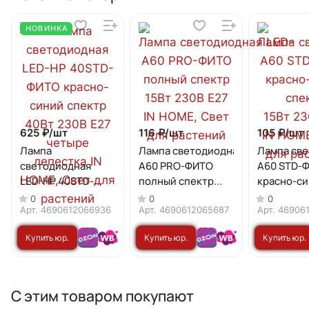
НОВИНКА
625 ₽/
шт
116 ₽/
шт
105 ₽/
шт
Лампа
Лампа светодиодная LED-
Лампа све
светодиодная
A60 PRO-ФИТО
A60 STD-
LED-HP 40STD-
полный спектр
красно-с
ФИТО красно-
15Вт 230В Е27 IN
спектр
0
0
0
синий спектр 40Вт
HOME
15Вт 230В 
Арт.
4690612066936
Арт.
4690612065687
Арт.
46906
230В Е27 четыре
HOME
Купить юр.
Купить юр.
Купить юр.
лепестка IN HOME
лицу
лицу
лицу
С этим товаром покупают