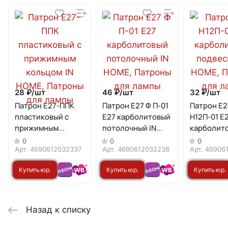
28 ₽/
шт
46 ₽/
шт
32 ₽/
шт
Патрон Е27-ППК
Патрон Е27 Ф П-01
Патрон Е2
пластиковый с
Е27 карболитовый
Н12П-01 Е
прижимным
потолочный IN
карболит
кольцом IN HOME
HOME
подвесной
0
0
0
HOME
Арт.
4690612032337
Арт.
4690612032238
Арт.
46906
Купить юр.
Купить юр.
Купить юр.
лицу
лицу
лицу
Назад к списку