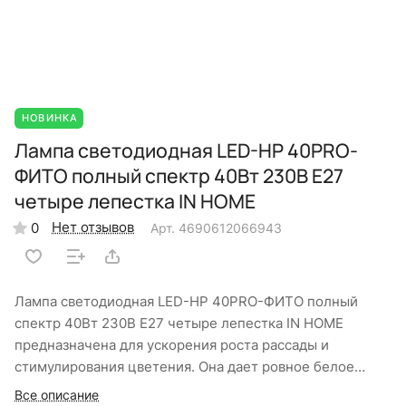
НОВИНКА
Лампа светодиодная LED-HP 40PRO-
ФИТО полный спектр 40Вт 230В Е27
четыре лепестка IN HOME
Нет отзывов
0
Арт.
4690612066943
Лампа светодиодная LED-HP 40PRO-ФИТО полный
спектр 40Вт 230В Е27 четыре лепестка IN HOME
предназначена для ускорения роста рассады и
стимулирования цветения. Она дает ровное белое
освещение с легким розовым оттенком и идеальна для
Все описание