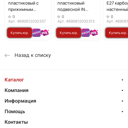
пластиковый с
пластиковый
Е27 карб
прижимным
подвесной IN
настенный
кольцом IN HOME
HOME
HOME
0
0
0
Арт.
4690612032337
Арт.
4690612032313
Арт.
46906
Купить юр.
Купить юр.
Купить юр.
лицу
лицу
лицу
Назад к списку
Каталог
Компания
Информация
Помощь
Контакты