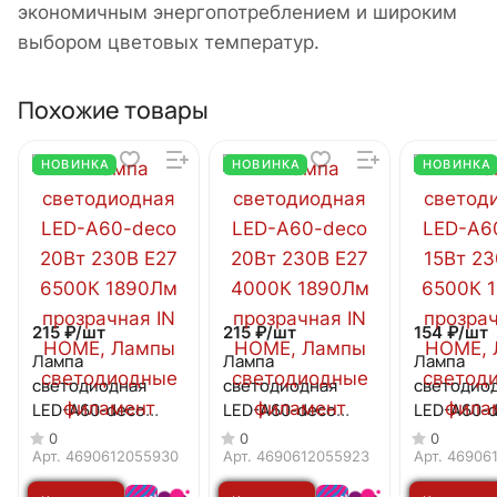
экономичным энергопотреблением и широким
выбором цветовых температур.
Похожие товары
НОВИНКА
НОВИНКА
НОВИНКА
215 ₽/
шт
215 ₽/
шт
154 ₽/
шт
Лампа
Лампа
Лампа
светодиодная
светодиодная
светодио
LED-A60-deco
LED-A60-deco
LED-A60-d
20Вт 230В Е27
20Вт 230В Е27
230В Е27 
0
0
0
6500К 1890Лм
4000К 1890Лм
1480Лм
Арт.
4690612055930
Арт.
4690612055923
Арт.
46906
прозрачная IN
прозрачная IN
прозрачна