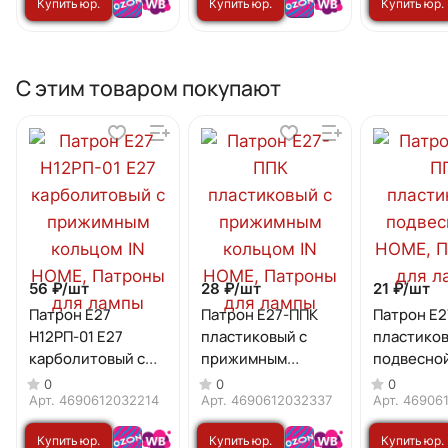
Купить юр.
Купить юр.
Купить юр.
HOME
HOME
HOME
лицу
лицу
лицу
С этим товаром покупают
56 ₽/
шт
28 ₽/
шт
21 ₽/
шт
Патрон Е27
Патрон Е27-ППК
Патрон Е2
Н12РП-01 Е27
пластиковый с
пластико
карболитовый с
прижимным
подвесной
прижимным
кольцом IN HOME
HOME
0
0
0
кольцом IN HOME
Арт.
4690612032214
Арт.
4690612032337
Арт.
46906
Купить юр.
Купить юр.
Купить юр.