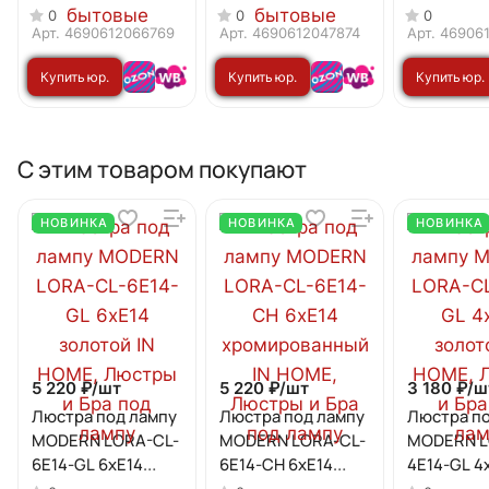
4PACK 18Вт 230В
4PACK 11Вт 230В
230В E14 
0
0
0
Е14 4000К 1620Лм
Е14 4000К 1050Лм
1330Лм IN
Арт.
4690612066769
Арт.
4690612047874
Арт.
46906
(4шт./упак) IN
(4шт./упак) IN
Купить юр.
Купить юр.
Купить юр.
HOME
HOME
лицу
лицу
лицу
С этим товаром покупают
НОВИНКА
НОВИНКА
НОВИНКА
5 220 ₽/
шт
5 220 ₽/
шт
3 180 ₽/
ш
Люстра под лампу
Люстра под лампу
Люстра по
MODERN LORA-CL-
MODERN LORA-СL-
MODERN L
6E14-GL 6хЕ14
6E14-CH 6хЕ14
4E14-GL 4
золотой IN HOME
хромированный IN
золотой I