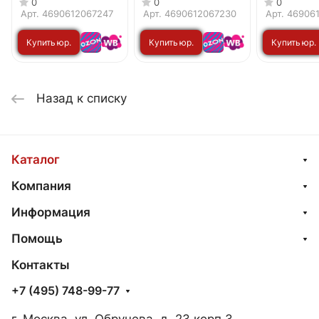
0
0
0
HOME
Арт.
4690612067247
Арт.
4690612067230
Арт.
46906
Купить юр.
Купить юр.
Купить юр.
лицу
лицу
лицу
Назад к списку
Каталог
Компания
Информация
Помощь
Контакты
+7 (495) 748-99-77