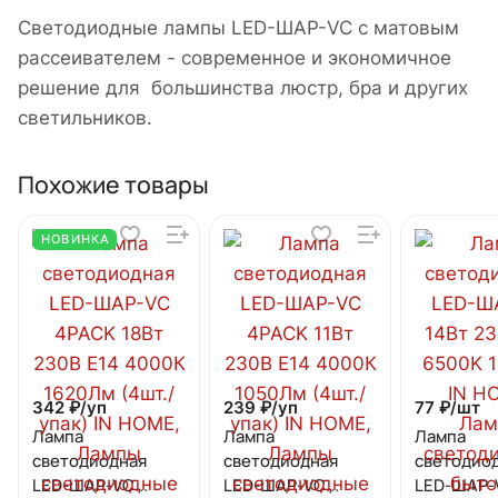
Светодиодные лампы LED-ШАР-VC с матовым
рассеивателем - современное и экономичное
решение для большинства люстр, бра и других
светильников.
Похожие товары
НОВИНКА
342 ₽/
уп
239 ₽/
уп
77 ₽/
шт
Лампа
Лампа
Лампа
светодиодная
светодиодная
светодио
LED-ШАР-VC
LED-ШАР-VC
LED-ШАР-