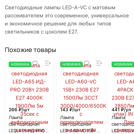
Светодиодные лампы LED-A-VC с матовым
рассеивателем это современное, универсальное
и экономичное решение для любых типов
светильников с цоколем Е27.
Похожие товары
НОВИНКА
НОВИНКА
НОВИНКА
266 ₽/
шт
143 ₽/
шт
441 ₽/
уп
Лампа
Лампа
Лампа
светодиодная
светодиодная
светодио
LED-A65 ИД-PRO
LED-A60-VC 15Вт
LED-A65-