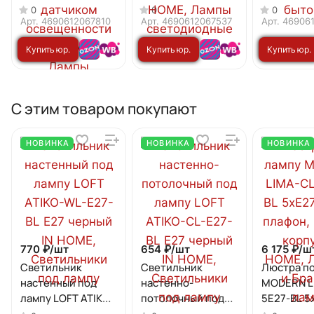
20Вт 230В Е27
230В Е27 1500Лм
30Вт 230В
0
0
0
4000К 1900Лм 5м
3ССТ
4000К 28
Арт.
4690612067810
Арт.
4690612067537
Арт.
46906
35сек с
3000/4000/6500К
(4шт./упак
Купить юр.
Купить юр.
Купить юр.
инфракрасным
с переключателем
HOME
датчиком и
на лампе IN HOME
лицу
лицу
лицу
датчиком
освещенности IN
С этим товаром покупают
HOME
НОВИНКА
НОВИНКА
НОВИНКА
770 ₽/
шт
654 ₽/
шт
6 175 ₽/
ш
Светильник
Светильник
Люстра по
настенный под
настенно-
MODERN L
лампу LOFT ATIKO-
потолочный под
5E27-BL 5
WL-E27-BL Е27
лампу LOFT ATIKO-
белый пла