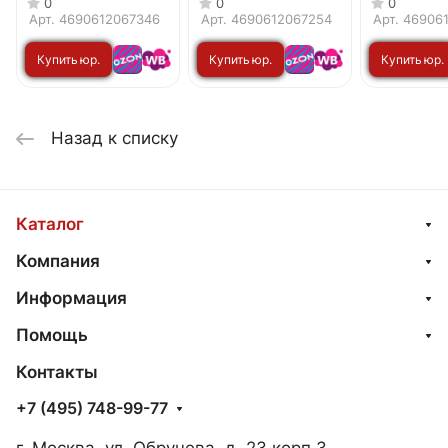
0
0
0
черный IN HOME
CL-E27-BL Е27
черный ко
Арт.
4690612067346
Арт.
4690612067254
Арт.
46906
черный IN HOME
HOME
Купить юр.
Купить юр.
Купить юр.
лицу
лицу
лицу
Назад к списку
Каталог
Компания
Информация
Помощь
Контакты
+7 (495) 748-99-77