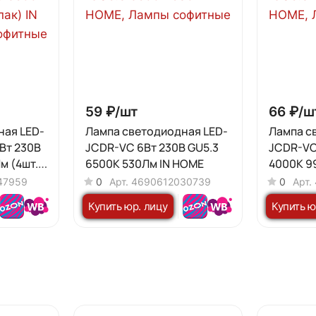
59 ₽/
шт
66 ₽/
ш
ная LED-
Лампа светодиодная LED-
Лампа с
Вт 230В
JCDR-VC 6Вт 230В GU5.3
JCDR-VC 
м (4шт./
6500К 530Лм IN HOME
4000К 9
47959
0
Арт.
4690612030739
0
Арт.
Купить юр. лицу
Купить ю