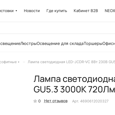
истовки
Новости
Где купить
Кабинет B2B
NEO
освещение
Люстры
Освещение для склада
Торшеры
Офисн
–
софитные
Лампа светодиодная LED-JCDR-VC 8Вт 230В GU
Лампа светодиодн
GU5.3 3000К 720Лм
Нет отзывов
0
Арт.
4690612020327