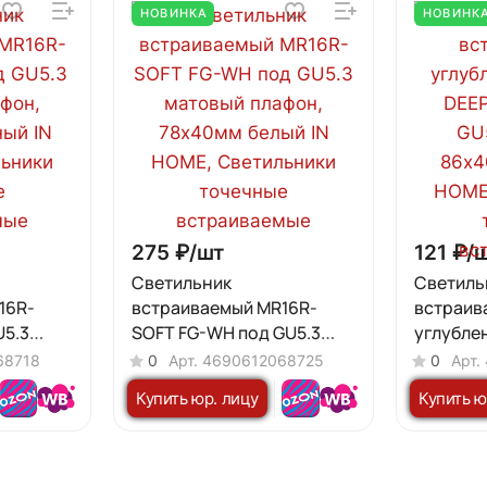
НОВИНКА
НОВИНК
275 ₽/
шт
121 ₽/
Светильник
Светиль
16R-
встраиваемый MR16R-
встраив
U5.3
SOFT FG-WH под GU5.3
углубле
 78х40мм
матовый плафон, 78х40мм
KRP-WH 
68718
0
Арт.
4690612068725
0
Арт.
белый IN HOME
пластик,
Купить юр. лицу
Купить ю
HOME