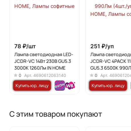
78 ₽/
шт
251 ₽/
уп
Лампа светодиодная LED-
Лампа светодиод
JCDR-VC 14Вт 230В GU5.3
JCDR-VC 4PACK 11
3000K 1260Лм IN HOME
GU5.3 6500К 990Л
упак) IN HOME
0
Арт.
4690612063140
0
Арт.
46906120
Купить юр. лицу
Купить юр. лицу
С этим товаром покупают