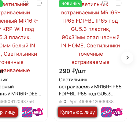
А
НОВИНКА
шт
290 ₽/
шт
ник
Светильник
аемый
встраиваемый MR16R-IP65
нный MR16R-DEEP
FDP-BL IP65 под GU5.3
под GU5.3
пластик, 90х31мм опал
4690612068756
0
Арт.
4690612068688
 86х40мм белый IN
черный IN HOME
р. лицу
Купить юр. лицу