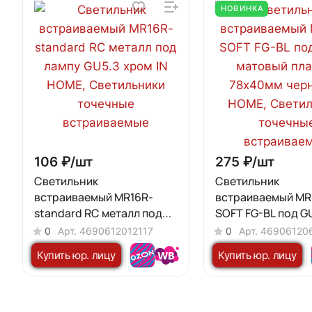
НОВИНКА
106 ₽/
шт
275 ₽/
шт
Светильник
Светильник
встраиваемый MR16R-
встраиваемый MR
standard RC металл под
SOFT FG-BL под G
лампу GU5.3 хром IN HOME
матовый плафон,
0
Арт.
4690612012117
0
Арт.
46906120
черный IN HOME
Купить юр. лицу
Купить юр. лицу