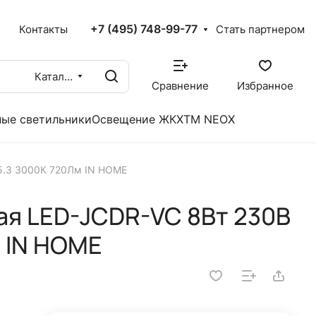
+7 (495) 748-99-77
X
Контакты
Стать партнером
Каталог
Сравнение
Избранное
ые светильники
Освещение ЖКХ
TM NEOX
5.3 3000К 720Лм IN HOME
ая LED-JCDR-VC 8Вт 230В
 IN HOME