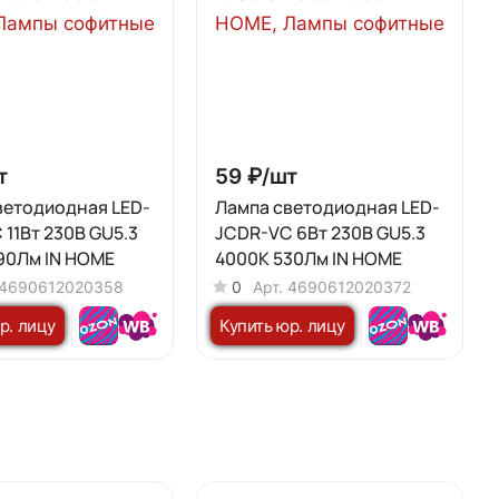
т
59 ₽/
шт
ветодиодная LED-
Лампа светодиодная LED-
11Вт 230В GU5.3
JCDR-VC 6Вт 230В GU5.3
90Лм IN HOME
4000К 530Лм IN HOME
4690612020358
0
Арт.
4690612020372
р. лицу
Купить юр. лицу