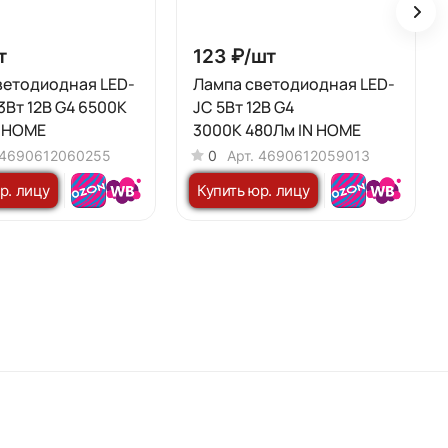
т
123 ₽/
шт
ветодиодная LED-
Лампа светодиодная LED-
3Вт 12В G4 6500К
JC 5Вт 12В G4
N HOME
3000К 480Лм IN HOME
4690612060255
0
Арт.
4690612059013
р. лицу
Купить юр. лицу