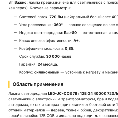
Вт.
Важно:
лампа предназначена для светильников с пониж
кемперах). Ключевые параметры:
Световой поток:
720 Лм
(нейтральный белый свет 400
Угол рассеивания:
360°
— полное освещение во все с
Индекс цветопередачи:
Ra >80
— естественная и ко
Класс энергоэффективности:
A+
.
Коэффициент мощности:
0,85
.
Срок службы:
30 000 часов
.
Гарантия:
24 месяца
.
Корпус:
силиконовый
— устойчив к нагреву и механ
Область применения
Лампа светодиодная
LED-JC-COB 7Вт 12В G4 4000К 720Л
светильники с электронным трансформатором, бра и подве
автодомах, яхтах и катерах (при питании от бортовой сети
оттенки материалов — дерева, тканей, обоев, декоративны
яркой в линейке 12В COB и идеально подходит для основн