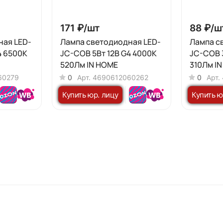
171 ₽/
шт
88 ₽/
ш
ная LED-
Лампа светодиодная LED-
Лампа с
4 6500К
JC-COB 5Вт 12В G4 4000К
JC-COB 
520Лм IN HOME
310Лм I
60279
0
Арт.
4690612060262
0
Арт.
Купить юр. лицу
Купить ю