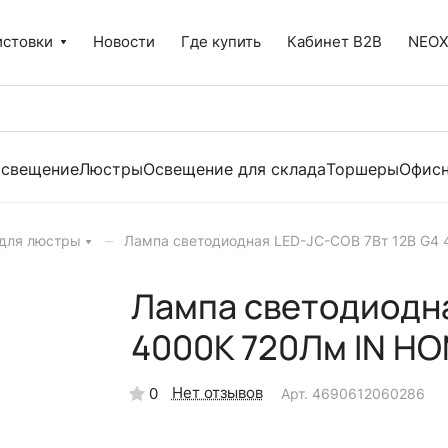
истовки
Новости
Где купить
Кабинет B2B
NEO
освещение
Люстры
Освещение для склада
Торшеры
Офисн
–
для люстры
Лампа светодиодная LED-JC-COB 7Вт 12В G4
Лампа светодиодна
4000К 720Лм IN H
Нет отзывов
0
Арт.
4690612060286