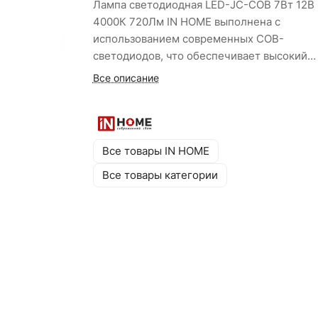
Лампа светодиодная LED-JC-COB 7Вт 12В
4000К 720Лм IN HOME выполнена с
использованием современных COB-
светодиодов, что обеспечивает высокий
световой поток, высокую светопередачу и
Все описание
отсутствие пульсации. Миниатюрный
силиконовый корпус диаметром 16 мм и у
рассеивания 360° позволяют лампе допол
дизайн светильников и люстр. Срок служб
Все товары IN HOME
000 часов и класс энергоэффективности А
Все товары категории
гарантируют экономию на обслуживании и
электроэнергии.