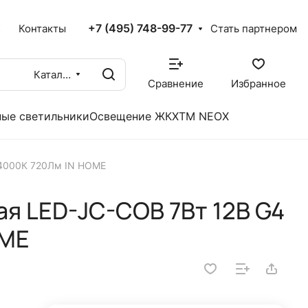
+7 (495) 748-99-77
X
Контакты
Стать партнером
Каталог
Сравнение
Избранное
ые светильники
Освещение ЖКХ
TM NEOX
 4000К 720Лм IN HOME
я LED-JC-COB 7Вт 12В G4
OME