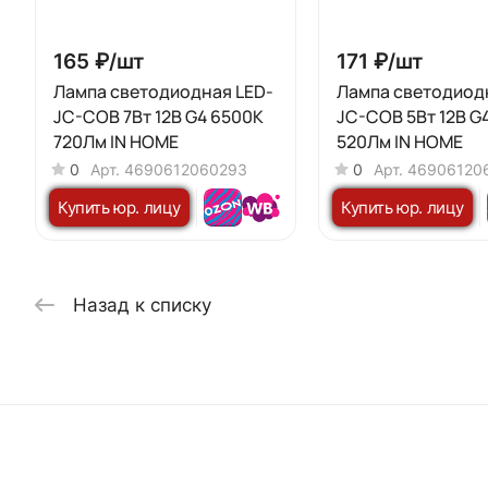
165 ₽/
шт
171 ₽/
шт
Лампа светодиодная LED-
Лампа светодиод
JC-COB 7Вт 12В G4 6500К
JC-COB 5Вт 12В G
720Лм IN HOME
520Лм IN HOME
0
Арт.
4690612060293
0
Арт.
46906120
Купить юр. лицу
Купить юр. лицу
Назад к списку