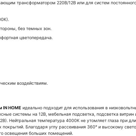
ающим трансформатором 220В/12В или для систем постоянного т
0К).
тороны, без темных зон.
мфортная цветопередача.
ическим воздействиям.
м IN HOME
идеально подходит для использования в низковольтн
сные системы на 12В, мебельная подсветка, подсветка витрин 
 12В). Нейтральная температура 4000К не утомляет глаза при д
х покрытий. Благодаря углу рассеивания 360° и высокому свет
ого освещения больших помещений.