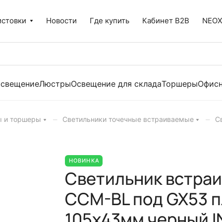
истовки
Новости
Где купить
Кабинет B2B
NEO
освещение
Люстры
Освещение для склада
Торшеры
Офисн
–
–
ы и торшеры
Светильники точечные встраиваемые
С
НОВИНКА
Светильник встра
CCM-BL под GX53 п
105х43мм черный 