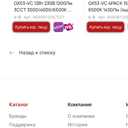
GX53-VC 12Вт 230В 1200Лм
GX53-VC 4PACK 15
3ССТ 3000/4000/6500К с
6500К 1430Лм (4шт
переключателем на лампе
IN HOME
0
Арт.
4690612067551
0
Арт.
46906120
IN HOME
Купить юр. лицу
Купить юр. лицу
Назад к списку
Каталог
Компания
Бренды
О компании
Поддержка
История