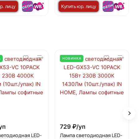
м черный IN HOME
110х53мм черный IN HOME
р. лицу
Купить юр. лицу
А
НОВИНКА
уп
729 ₽/
уп
ветодиодная LED-
Лампа светодиодная LED-