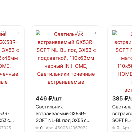
446 ₽/
шт
385 ₽/
Светильник
Светиль
53R-
встраиваемый GX53R-
встраив
X53 c
SOFT NL-BL под GX53 c
SOFT FL-
45мм
подсветкой, 110х63мм
матовый
67025
0
Арт.
4690612057972
0
Арт.