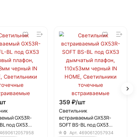
шт
359 ₽/
шт
ник
Светильник
аемый GX53R-
встраиваемый GX53R-
BL под GX53
SOFT BS-BL под GX53
 плафон,
дымчатый плафон,
4690612057958
0
Арт.
4690612057934