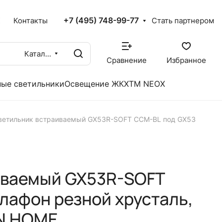
+7 (495) 748-99-77
X
Контакты
Стать партнером
Каталог
Сравнение
Избранное
ые светильники
Освещение ЖКХ
TM NEOX
ветильник встраиваемый GX53R-SOFT CCM-BL под GX53
иваемый GX53R-SOFT
лафон резной хрусталь,
IN HOME