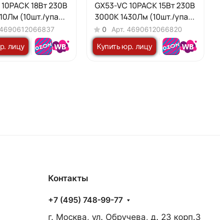
 10PACK 18Вт 230В
GX53-VC 10PACK 15Вт 230В
10Лм (10шт./упак)
3000К 1430Лм (10шт./упак)
IN HOME
4690612066837
0
Арт.
4690612066820
р. лицу
Купить юр. лицу
Контакты
+7 (495) 748-99-77
г. Москва, ул. Обручева, д. 23 корп.3