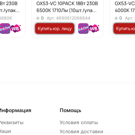
Вт 230В
GX53-VC 10PACK 18Вт 230В
GX53-VC
./упак.)
6500К 1710Лм (10шт./упак)
4000К 17
IN HOME
IN HOME
66806
0
Арт.
4690612066844
0
Арт.
Купить юр. лицу
Купить ю
Информация
Помощь
Реквизиты
Условия оплаты
Наши
Условия доставки