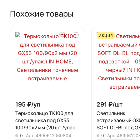
Похожие товары
АКЦИЯ
195 ₽/
уп
291 ₽/
шт
Термокольцо ТК100 для
Светильник
светильника под GX53
встраиваемый GX
100/90х2 мм (20 шт./упак.)
SOFT DL-BL под G
IN HOME
подсветкой, 105х
0
Арт.
4690612060804
0
Арт.
46906120