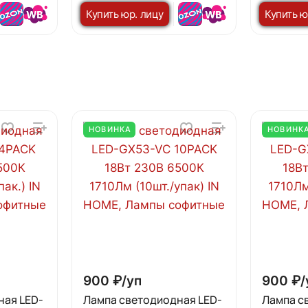
черный IN HOME
110х58м
Купить юр. лицу
Купить ю
НОВИНКА
НОВИНК
900 ₽/
уп
900 ₽/
ная LED-
Лампа светодиодная LED-
Лампа с