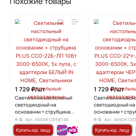
Похожие товары
1 729 ₽/
шт
1 729 ₽/
шт
Светильник настольный
Светильник наст
светодиодный на
светодиодный на
основании + струбцина
основании + стр
PLUS ССО-22Б-ЛП 10Вт
PLUS ССО-22Ч-ЛП
0
Арт.
4690612058146
0
Арт.
46906120
3000-6500К, 5х лупа, с
3000-6500К, 5х лу
Купить юр. лицу
Купить юр. лицу
адаптером БЕЛЫЙ IN
адаптером ЧЕРНЫ