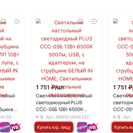
1 751 ₽/
шт
1 751 ₽
ольный
Светильник настольный
Светиль
светодиодный PLUS
светоди
убцина
ССС-05Б 12Вт 6500К
ССС-05Ч
 10Вт
500Лм, USB, с адаптером,
500Лм, U
58139
0
Арт.
4690612045337
0
Арт.
па, с
на струбцине БЕЛЫЙ IN
на стру
Купить юр. лицу
Купить ю
Й IN
HOME
HOME