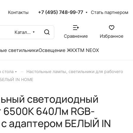
+7 (495) 748-99-77
X
Контакты
Стать партнером
Каталог
Сравнение
Избранное
ые светильники
Освещение ЖКХ
TM NEOX
–
 стола
Настольные лампы, светильники для рабочего
м БЕЛЫЙ IN HOME
льный светодиодный
т 6500К 640Лм RGB-
, с адаптером БЕЛЫЙ IN