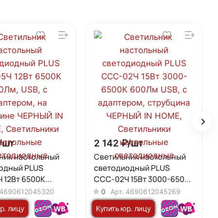
/
шт
2 142 ₽/
шт
ник настольный
Светильник настольный
одный PLUS
светодиодный PLUS
 12Вт 6500К
ССС-02Ч 15Вт 3000-6500К
SB, с адаптером,
600Лм USB, с адаптером,
4690612045320
0
Арт.
4690612045269
бцине ЧЕРНЫЙ IN
струбцина ЧЕРНЫЙ IN
р. лицу
Купить юр. лицу
HOME