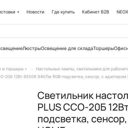
истовки
Новости
Где купить
Кабинет B2B
NEO
освещение
Люстры
Освещение для склада
Торшеры
Офисн
–
ы и торшеры
Настольные лампы, светильники для рабочего
О-20Б 12Вт 6500К 640Лм RGB-подсветка, сенсор, с адаптеро
Светильник насто
PLUS ССО-20Б 12В
подсветка, сенсор