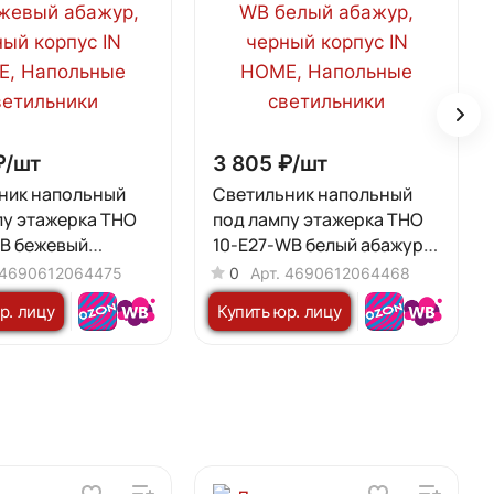
₽/
шт
3 805 ₽/
шт
ник напольный
Светильник напольный
пу этажерка ТНО
под лампу этажерка ТНО
NB бежевый
10-Е27-WB белый абажур,
черный корпус IN
черный корпус IN HOME
4690612064475
0
Арт.
4690612064468
р. лицу
Купить юр. лицу