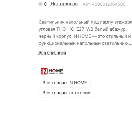
Нет отзывов
0
Арт.
4690612064505
Светильник напольный под лампу этажер
угловая ТНО 11С-Е27-WB белый абажур,
черный корпус IN HOME — это стильный и
функциональный напольный светильник-
этажерка углового типа с четырьмя удоб
Все описание
полками, прочным пластиковым корпусом
черного цвета, устойчивым основанием и
патроном E27 для ламп мощностью до 60 В
Тканевый абажур белого цвета создает м
Все товары IN HOME
рассеянное освещение. Угловое
Все товары категории
расположение помогает максимально
эффективно использовать пространство.
Оснащен шнуром длиной 1,8 м. Благодаря
сменным лампам вы можете самостоятел
выбирать цветовую температуру и яркост
свои задачи. Высота 1780 мм, выполнена в