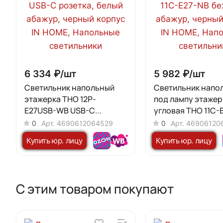
6 334 ₽/
шт
5 982 ₽/
шт
Светильник напольный
Светильник напо
этажерка ТНО 12P-
под лампу этажер
Е27USB-WB USB-C
угловая ТНО 11С-
розетка, белый абажур,
бежевый абажур,
0
Арт.
4690612064529
0
Арт.
46906120
черный корпус IN HOME
корпус IN HOME
Купить юр. лицу
Купить юр. лицу
С этим товаром покупают