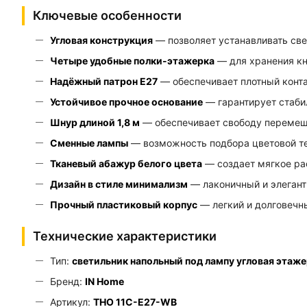
Ключевые особенности
Угловая конструкция
— позволяет устанавливать све
Четыре удобные полки-этажерка
— для хранения кн
Надёжный патрон E27
— обеспечивает плотный конта
Устойчивое прочное основание
— гарантирует стаби
Шнур длиной 1,8 м
— обеспечивает свободу перемеще
Сменные лампы
— возможность подбора цветовой те
Тканевый абажур белого цвета
— создает мягкое ра
Дизайн в стиле минимализм
— лаконичный и элегант
Прочный пластиковый корпус
— легкий и долговечн
Технические характеристики
Тип:
светильник напольный под лампу угловая этаж
Бренд:
IN Home
Артикул:
ТНО 11С-Е27-WB