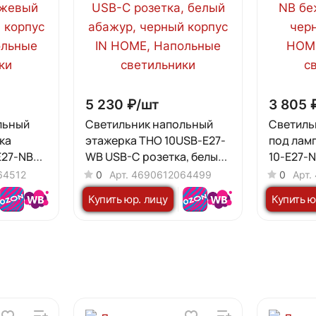
5 230 ₽/
шт
3 805 
льный
Светильник напольный
Светиль
ка
этажерка ТНО 10USB-Е27-
под лам
Е27-NB
WB USB-C розетка, белый
10-Е27-
 черный
абажур, черный корпус IN
абажур, 
64512
0
Арт.
4690612064499
0
Арт.
HOME
HOME
Купить юр. лицу
Купить ю