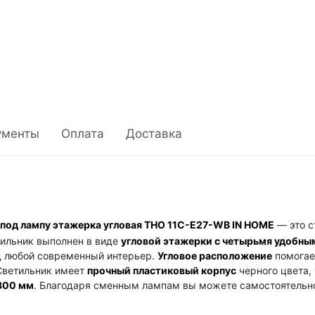
стиле минимализм. Гарантия 24 месяца.
ументы
Оплата
Доставка
под лампу этажерка угловая ТНО 11С-Е27-WB IN HOME
— это с
тильник выполнен в виде
угловой этажерки с четырьмя удобны
д любой современный интерьер.
Угловое расположение
помогае
Светильник имеет
прочный пластиковый корпус
черного цвета,
300 мм
. Благодаря сменным лампам вы можете самостоятельно