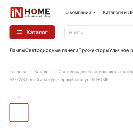
О компании
Каталоги и Л
Каталог
Лампы
Светодиодные панели
Прожекторы
Уличное 
–
–
Главная
Каталог
Светодиодные светильники, люстр
Е27-WB белый абажур, черный корпус IN HOME