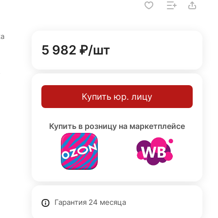
ка
5 982 ₽/
шт
ными
Купить юр. лицу
т.
Купить в розницу на маркетплейсе
ягкое
ьно
ь под
Гарантия 24 месяца