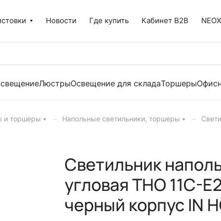
истовки
Новости
Где купить
Кабинет B2B
NEO
освещение
Люстры
Освещение для склада
Торшеры
Офисн
–
–
ы и торшеры
Напольные светильники, торшеры
Свети
Светильник наполь
угловая ТНО 11С-Е
черный корпус IN 