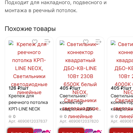
Подходит для накладного, подвесного и
монтажа в реечный потолок.
Похожие товары
126 ₽/
шт
405 ₽/
шт
405 ₽/
шт
Крепеж для
Светильник-
Светильн
реечного потолка
коннектор
коннекто
КРП-LINE NEOX
квадратный ДБО-
квадратн
КВ-LINE 10Вт 230В
КВ-LINE 1
0
0
0
6500К белый NEOX
4000К бе
Арт.
4690612037837
Арт.
4690612037820
Арт.
46906