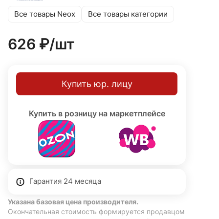
задержки срабатывания, уровня освещенности и
Все товары Neox
Все товары категории
дальности действия позволяет адаптировать датчик
под любые задачи.
626 ₽/
шт
Купить юр. лицу
Купить в розницу на маркетплейсе
Гарантия 24 месяца
Указана базовая цена производителя.
Окончательная стоимость формируется продавцом