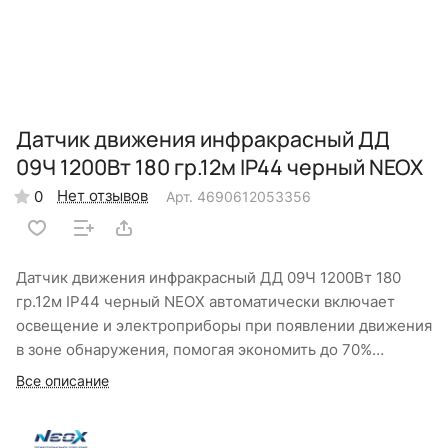
Датчик движения инфракрасный ДД
09Ч 1200Вт 180 гр.12м IP44 черный NEOX
Нет отзывов
0
Арт.
4690612053356
Датчик движения инфракрасный ДД 09Ч 1200Вт 180
гр.12м IP44 черный NEOX автоматически включает
освещение и электроприборы при появлении движения
в зоне обнаружения, помогая экономить до 70%
электроэнергии. Широкий угол обзора 180° и радиус 12
Все описание
метров позволяют контролировать большие
пространства, а степень защиты IP44 делает
возможным использование на улице. Регулировка