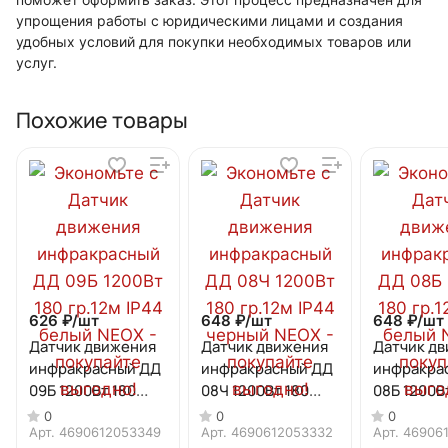
упрощения работы с юридическими лицами и создания
удобных условий для покупки необходимых товаров или
услуг.
Похожие товары
626 ₽/
шт
648 ₽/
шт
648 ₽/
шт
Датчик движения
Датчик движения
Датчик д
инфракрасный ДД
инфракрасный ДД
инфракра
09Б 1200Вт 180
08Ч 1200Вт 180
08Б 1200В
гр.12м IP44 белый
гр.12м IP44 черный
гр.12м IP4
0
0
0
NEOX
NEOX
NEOX
Арт.
4690612053349
Арт.
4690612053332
Арт.
46906