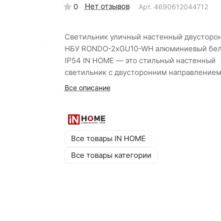
Нет отзывов
0
Арт.
4690612044712
Светильник уличный настенный двусторо
НБУ RONDO-2хGU10-WH алюминиевый бе
IP54 IN HOME — это стильный настенный
светильник с двусторонним направление
света и лаконичным круглым дизайном дл
Все описание
равномерной фасадной подсветки загоро
домов и коттеджей. Алюминиевый корпус
оборудован герметичной прокладкой,
защищающей от проникновения влаги и п
Все товары IN HOME
а также от образования конденсата.
Все товары категории
Долговечное покрытие защищает от
атмосферных осадков и колебаний
температур. Цоколь GU10, степень защит
IP54, класс защиты I (с заземлением). Гара
24 месяца.