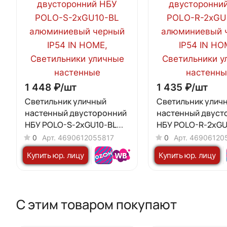
1 448 ₽/
шт
1 435 ₽/
шт
Светильник уличный
Светильник улич
настенный двусторонний
настенный двуст
НБУ POLO-S-2хGU10-BL
НБУ POLO-R-2хGU
алюминиевый черный IP54
алюминиевый чер
0
Арт.
4690612055817
0
Арт.
46906120
IN HOME
IN HOME
Купить юр. лицу
Купить юр. лицу
С этим товаром покупают