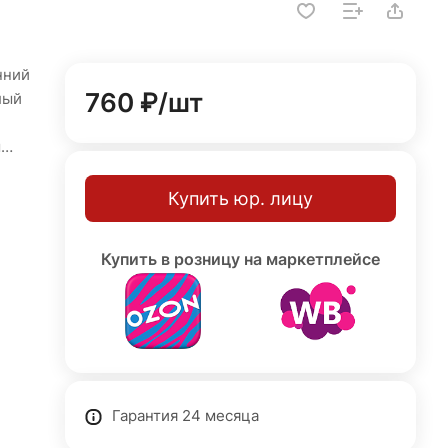
нний
760 ₽/
шт
лый
м
я
дных
Купить юр. лицу
Купить в розницу на маркетплейсе
ыли,
ы
нтия
Гарантия 24 месяца