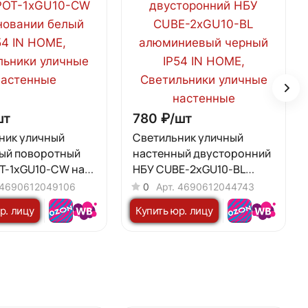
шт
780 ₽/
шт
ник уличный
Светильник уличный
ый поворотный
настенный двусторонний
T-1xGU10-CW на
НБУ CUBE-2хGU10-BL
и белый IP54 IN
алюминиевый черный IP54
4690612049106
0
Арт.
4690612044743
IN HOME
р. лицу
Купить юр. лицу