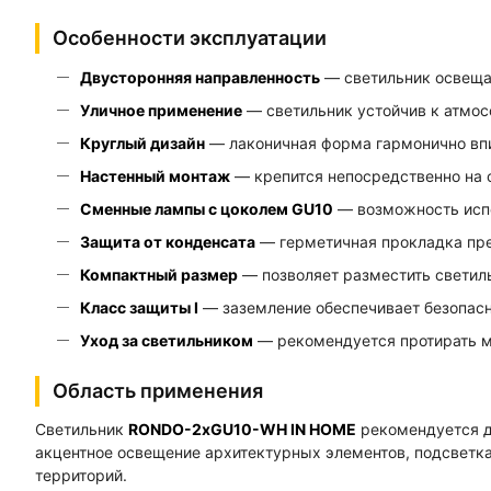
Особенности эксплуатации
Двусторонняя направленность
— светильник освещае
Уличное применение
— светильник устойчив к атмо
Круглый дизайн
— лаконичная форма гармонично впи
Настенный монтаж
— крепится непосредственно на с
Сменные лампы с цоколем GU10
— возможность испо
Защита от конденсата
— герметичная прокладка пре
Компактный размер
— позволяет разместить светиль
Класс защиты I
— заземление обеспечивает безопасн
Уход за светильником
— рекомендуется протирать мя
Область применения
Светильник
RONDO-2хGU10-WH IN HOME
рекомендуется д
акцентное освещение архитектурных элементов, подсветка
территорий.