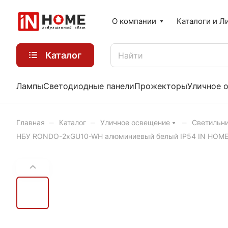
О компании
Каталоги и Л
Каталог
Лампы
Светодиодные панели
Прожекторы
Уличное 
–
–
–
Главная
Каталог
Уличное освещение
Светильни
НБУ RONDO-2хGU10-WH алюминиевый белый IP54 IN HOM