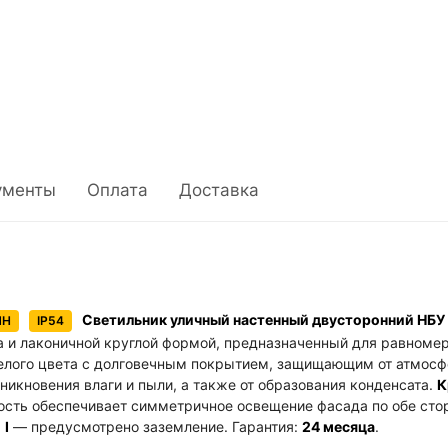
ументы
Оплата
Доставка
Светильник уличный настенный двусторонний Н
ЙН
IP54
а и лаконичной круглой формой, предназначенный для равноме
лого цвета с долговечным покрытием, защищающим от атмосфе
никновения влаги и пыли, а также от образования конденсата.
К
ость обеспечивает симметричное освещение фасада по обе сто
ы
I
— предусмотрено заземление. Гарантия:
24 месяца
.