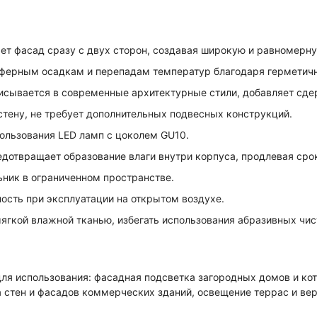
т фасад сразу с двух сторон, создавая широкую и равномерну
сферным осадкам и перепадам температур благодаря герметич
сывается в современные архитектурные стили, добавляет сдер
тену, не требует дополнительных подвесных конструкций.
льзования LED ламп с цоколем GU10.
дотвращает образование влаги внутри корпуса, продлевая сро
ник в ограниченном пространстве.
ость при эксплуатации на открытом воздухе.
гкой влажной тканью, избегать использования абразивных чис
ля использования: фасадная подсветка загородных домов и кот
 стен и фасадов коммерческих зданий, освещение террас и ве