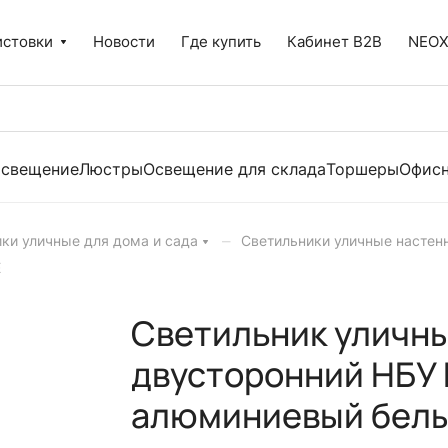
истовки
Новости
Где купить
Кабинет B2B
NEO
освещение
Люстры
Освещение для склада
Торшеры
Офисн
–
ки уличные для дома и сада
Светильники уличные настен
E
Светильник уличн
двусторонний НБУ
алюминиевый белы