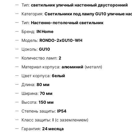
Тип:
светильник уличный настенный двусторонний
Категория:
Светильники под лампу GU10 уличные на
Тип:
Настенно-потолочный светильник
Бренд:
IN Home
Модель:
RONDO-2хGU10-WH
Цоколь:
GU10
Количество ламп:
2
Материал корпуса:
алюминий
(металл)
Цвет корпуса:
белый
Длина:
80 мм
Ширина:
70 мм
Высота:
150 мм
Степень защиты:
IP54
Класс защиты:
I
(с заземлением)
Гарантия:
24 месяца