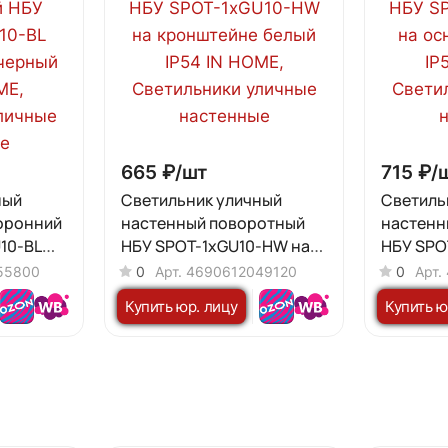
665 ₽/
шт
715 ₽/
ный
Светильник уличный
Светиль
оронний
настенный поворотный
настенн
10-BL
НБУ SPOT-1xGU10-HW на
НБУ SPO
ный IP54
кронштейне белый IP54 IN
основани
55800
0
Арт.
4690612049120
0
Арт.
HOME
HOME
Купить юр. лицу
Купить ю