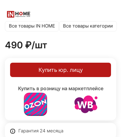
диапазон напряжения обеспечивает надежную работу
при нестабильной питающей сети, а долговечное
покрытие и герметичный алюминиевый корпус
обеспечат долгий срок службы. Светодиодный
Все товары IN HOME
Все товары категории
источник света встроенный несменный, мощность 6 Вт,
цветовая температура 3000К (теплый белый), световой
490 ₽/
шт
поток 360 лм, степень защиты IP54, класс защиты I (с
заземлением). Гарантия 24 месяца.
Купить юр. лицу
Купить в розницу на маркетплейсе
Гарантия 24 месяца