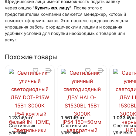
Юридические лица имеют возможность подать заявку
через опцию
"Купить юр. лицу"
. После этого с
представителем компании свяжется менеджер, который
поможет оформить заказ. Этот процесс предназначен для
упрощения работы с юридическими лицами и создания
удобных условий для покупки необходимых товаров или
услуг.
Похожие товары
1 231 ₽/
шт
1 561 ₽/
шт
1 033 ₽/
ш
Светильник
Светильник
Светильн
уличный
уличный
уличный