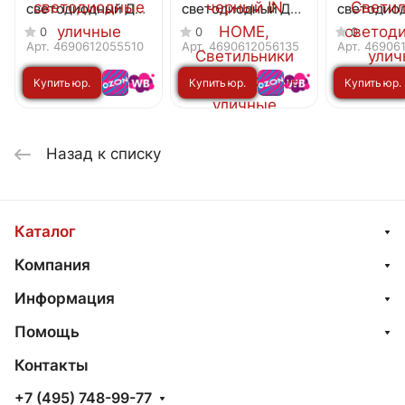
светодиодный ДБУ
светодиодный ДБУ
светодио
DOT-R15W 15Вт
HALO-S1530BL 15Вт
LINES-153
0
0
0
3000К IP54
3000К
3000К IP5
Арт.
4690612055510
Арт.
4690612056135
Арт.
46906
круглый белый IN
IP54 150x50мм
IN HOME
Купить юр.
Купить юр.
Купить юр.
HOME
квадратный
черный IN HOME
лицу
лицу
лицу
Назад к списку
Каталог
Компания
Информация
Помощь
Контакты
+7 (495) 748-99-77