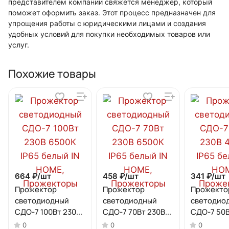
представителем компании свяжется менеджер, который
поможет оформить заказ. Этот процесс предназначен для
упрощения работы с юридическими лицами и создания
удобных условий для покупки необходимых товаров или
услуг.
Похожие товары
664 ₽/
шт
458 ₽/
шт
341 ₽/
шт
Прожектор
Прожектор
Прожекто
светодиодный
светодиодный
светодио
СДО-7 100Вт 230В
СДО-7 70Вт 230В
СДО-7 50В
6500К IP65 белый
6500К IP65 белый
4000К IP6
0
0
0