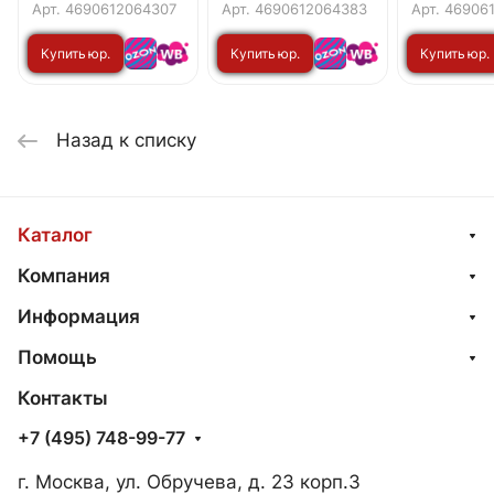
IN HOME
IN HOME
IN HOME
Арт.
4690612064307
Арт.
4690612064383
Арт.
46906
Купить юр.
Купить юр.
Купить юр.
лицу
лицу
лицу
Назад к списку
Каталог
Компания
Информация
Помощь
Контакты
+7 (495) 748-99-77
г. Москва, ул. Обручева, д. 23 корп.3