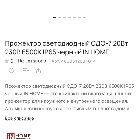
Прожектор светодиодный СДО-7 20Вт
230В 6500К IP65 черный IN HOME
Нет отзывов
0
Арт.
4690612034614
Прожектор светодиодный СДО-7 20Вт 230В 6500К IP65
черный IN HOME — это компактный влагозащищенный
прожектор для наружного и внутреннего освещения.
Алюминиевый корпус с эффективным теплоотводом и
степенью защиты IP65 обеспечивает стабильную
Все описание
работу при температурах от −40°C до +50°C.
Поворотный кронштейн позволяет легко регулировать
угол освещения, а световой поток 1800 Лм при 20 Вт