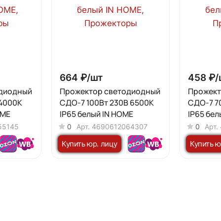
664 ₽/
шт
458 ₽/
одиодный
Прожектор светодиодный
Прожект
 4000К
СДО-7 100Вт 230В 6500К
СДО-7 7
OME
IP65 белый IN HOME
IP65 бел
55145
0
Арт.
4690612064307
0
Арт.
Купить юр. лицу
Купить ю