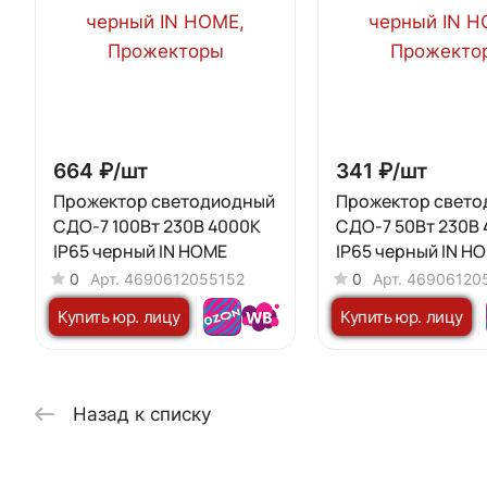
664 ₽/
шт
341 ₽/
шт
Прожектор светодиодный
Прожектор свет
СДО-7 100Вт 230В 4000К
СДО-7 50Вт 230В
IP65 черный IN HOME
IP65 черный IN H
0
Арт.
4690612055152
0
Арт.
46906120
Купить юр. лицу
Купить юр. лицу
Назад к списку