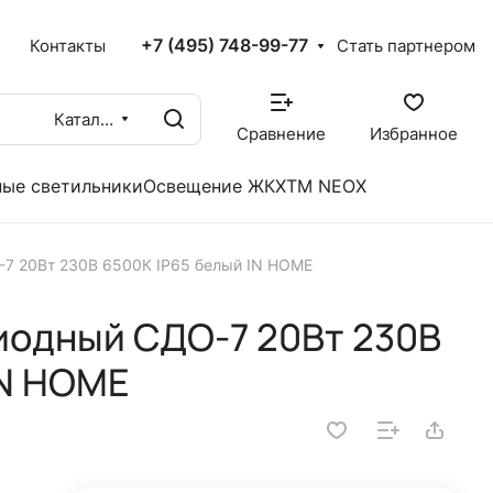
+7 (495) 748-99-77
X
Контакты
Стать партнером
Каталог
Сравнение
Избранное
ые светильники
Освещение ЖКХ
TM NEOX
7 20Вт 230В 6500К IP65 белый IN HOME
иодный СДО-7 20Вт 230В
IN HOME