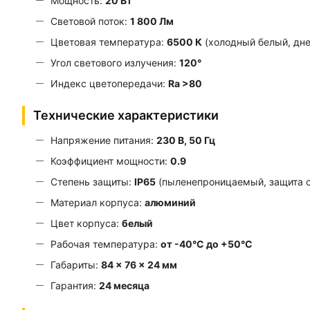
Мощность:
20 Вт
Световой поток:
1 800 Лм
Цветовая температура:
6500 К
(холодный белый, дне
Угол светового излучения:
120°
Индекс цветопередачи:
Ra >80
Технические характеристики
Напряжение питания:
230 В, 50 Гц
Коэффициент мощности:
0.9
Степень защиты:
IP65
(пыленепроницаемый, защита о
Материал корпуса:
алюминий
Цвет корпуса:
белый
Рабочая температура:
от -40°С до +50°С
Габариты:
84 × 76 × 24 мм
Гарантия:
24 месяца