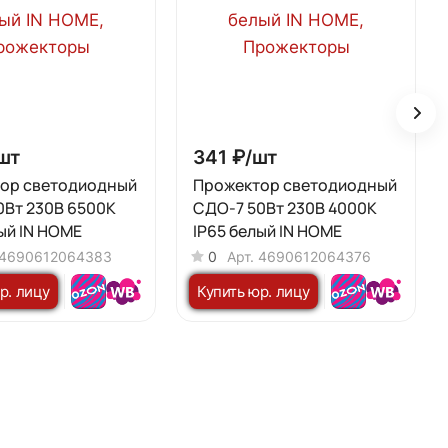
шт
341 ₽/
шт
ор светодиодный
Прожектор светодиодный
0Вт 230В 6500К
СДО-7 50Вт 230В 4000К
ый IN HOME
IP65 белый IN HOME
4690612064383
0
Арт.
4690612064376
р. лицу
Купить юр. лицу