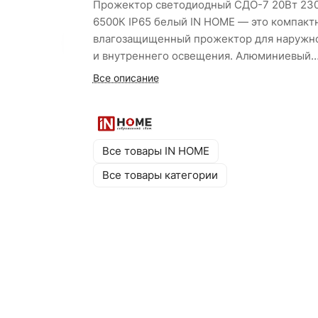
Прожектор светодиодный СДО-7 20Вт 23
6500К IP65 белый IN HOME — это компакт
влагозащищенный прожектор для наружн
и внутреннего освещения. Алюминиевый
корпус белого цвета с эффективным
Все описание
теплоотводом и степенью защиты IP65
обеспечивает стабильную работу при
температурах от −40°C до +50°C. Поворо
кронштейн позволяет легко регулировать 
Все товары IN HOME
освещения, а световой поток 1800 Лм при 
Все товары категории
Вт гарантирует высокую
энергоэффективность.