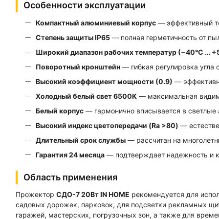
Особенности эксплуатации
Компактный алюминиевый корпус
— эффективный те
Степень защиты IP65
— полная герметичность от пыл
Широкий диапазон рабочих температур (−40°С … +
Поворотный кронштейн
— гибкая регулировка угла о
Высокий коэффициент мощности (0.9)
— эффективн
Холодный белый свет 6500К
— максимальная видимо
Белый корпус
— гармонично вписывается в светлые 
Высокий индекс цветопередачи (Ra >80)
— естестве
Длительный срок службы
— рассчитан на многолетн
Гарантия 24 месяца
— подтверждает надежность и к
Область применения
Прожектор
СДО-7 20Вт IN HOME
рекомендуется для испол
садовых дорожек, парковок, для подсветки рекламных щи
гаражей, мастерских, погрузочных зон, а также для врем