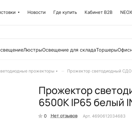
истовки
Новости
Где купить
Кабинет B2B
NEO
освещение
Люстры
Освещение для склада
Торшеры
Офисн
–
светодиодные прожекторы
Прожектор светодиодный СДО-
Прожектор светод
6500К IP65 белый 
Нет отзывов
0
Арт.
4690612034683